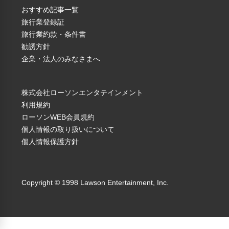
おすすめ記事一覧
2．集合・受付場所／アルピコ交通 上高地線 新村車両所入
旅行業登録証
旅行業約款・条件書
口付近
勧誘方針
受付時間／ 13:10～13:20
企業・法人のみなさまへ
※受付フォーム内で集合場所・オプションをご選択ください
※各自にて新村車両所入口までお越しください
株式会社ローソンエンタテインメント
※参加者の確認をいたします
大人
子供
利用規約
※集合場所までは各自にてお越しください
ローソンWEB会員規約
基本プラン
￥7,570
￥7,570
※オプションプランの1日フリー乗車券は受付時にお渡しをい
個人情報の取り扱いについて
たします
基本プラン＋硬券
個人情報保護方針
タイプの1日乗車券
￥8,990
￥8,280
付きプラン
------------------------------------------
Copyright © 1998 Lawson Entertainment, Inc.
★スケジュール★
「新村車両所 解体前の3000形「初代なぎさTRAIN」モハ
3005号車またはクハ3006号車 最後のつり革取り外し体験