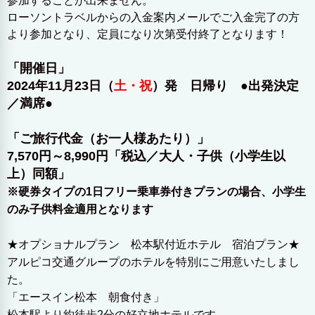
参加することが出来ません。
ローソントラベルからの入金案内メールでご入金完了の方
より参加となり、定員になり次第受付終了となります！
「開催日」
2024年11月23日（
土・祝
）発 日帰り ●出発決定
／満席●
「ご旅行代金（お一人様あたり）」
7,570円～8,990円「税込／大人・子供（小学生以
上）同額」
※硬券タイプの1日フリー乗車券付きプランの場合、小学生
のみ子供料金適用となります
★オプショナルプラン 松本駅付近ホテル 宿泊プラン★
アルピコ交通グループのホテルを特別にご用意いたしまし
た。
「エースイン松本 朝食付き」
松本駅より約徒歩2分の好立地ホテルです。