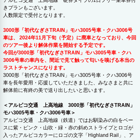
アルピコ交通 上高地線 硬券タイプの1日フリー乗車券付
きプランもございます。
人数限定で受付となります。
3000形「初代なぎさTRAIN」モハ3005号車・クハ3006号
車は、 2024年11月下旬（予定）に廃車となっており、今回
のツアー後より解体作業を開始する予定です。
今回が3000形「初代なぎさTRAIN」モハ3005号車・クハ
3006号車の車内を、間近で見て触って匂いを嗅げる本当の
ラストチャンスになります。
3000形「初代なぎさTRAIN」モハ3005号車・クハ3006号
車を長年愛用・応援していただきました、みなさまと共に
解体前に有終の美で送り出したいと思います。
＜アルピコ交通 上高地線 3000形「初代なぎさTRAIN」
モハ3005号車・クハ3006号車＞
アルピコ交通 上高地線（鉄道）ではお馴染みの白をベー
スに紫・ピンク・山吹・緑・赤の斜めストライプとロゴが
入ったアルピコカラーにロゴの文字「Highland Rail」、ア