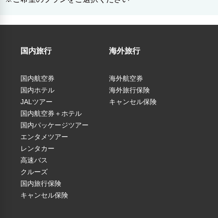
日程
国内旅行
海外旅行
問合せ
国内航空券
海外航空券
「集合場所」※集合・受付場所がご選択いただけます（ご予約
国内ホテル
海外旅行保険
参加料金
JALツアー
キャンセル保険
時の受付フォーム内で選択ください）。
国内航空券＋ホテル
1．集合・受付場所／アルピコ交通 上高地線 松本駅改札口
7,570円
（税込）
国内パッケージツアー
付近
エンタメツアー
受付時間／ 12:30～12:40
レンタカー
※受付フォーム内で集合場所・オプションをご選択ください
高速バス
※参加者の確認をいたします
クルーズ
国内旅行保険
※受付後、各自にて新村車両所（新村駅）にご移動ください
キャンセル保険
※オプションプランの1日フリー乗車券は受付時にお渡しをい
たします