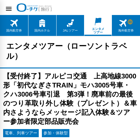
エンタメ
国内航空券
国内ホテル
JALツアー
海外航空券
ツアー
エンタメツアー（ローソントラベ
ル）
【受付終了】アルピコ交通 上高地線3000
形「初代なぎさTRAIN」モハ3005号車・
クハ3006号車引退 第3弾！廃車前の最後
のつり革取り外し体験（プレゼント）＆車
内さようならメッセージ記入体験＆ツア
ー参加者限定部品販売会
電車、列車ツアー
参加・体験型