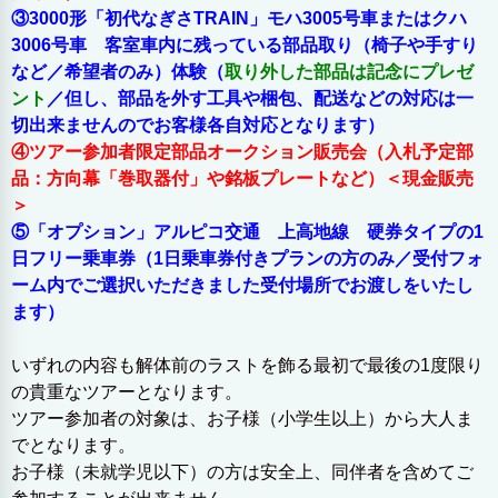
③3000形「初代なぎさTRAIN」モハ3005号車またはクハ
3006号車 客室車内に残っている部品取り（椅子や手すり
など／希望者のみ）体験（
取り外した部品は記念にプレゼ
ント
／但し、部品を外す工具や梱包、配送などの対応は一
切出来ませんのでお客様各自対応となります）
④ツアー参加者限定部品オークション販売会（入札予定部
品：方向幕「巻取器付」や銘板プレートなど）＜現金販売
＞
⑤「オプション」アルピコ交通 上高地線 硬券タイプの1
日フリー乗車券（1日乗車券付きプランの方のみ／受付フォ
ーム内でご選択いただきました受付場所でお渡しをいたし
ます）
いずれの内容も解体前のラストを飾る最初で最後の1度限り
の貴重なツアーとなります。
ツアー参加者の対象は、お子様（小学生以上）から大人ま
でとなります。
お子様（未就学児以下）の方は安全上、同伴者を含めてご