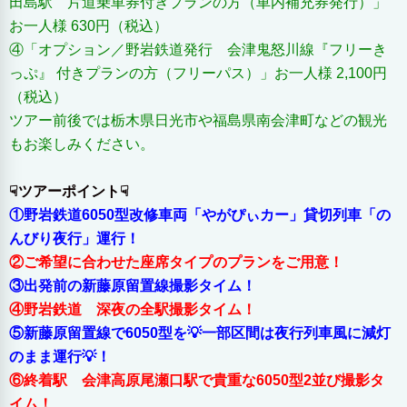
田島駅 片道乗車券付きプランの方（車内補充券発行）」
お一人様 630円（税込）
④「オプション／野岩鉄道発行 会津鬼怒川線『フリーき
っぷ』 付きプランの方（フリーパス）」お一人様 2,100円
（税込）
ツアー前後では栃木県日光市や福島県南会津町などの観光
もお楽しみください。
☟ツアーポイント☟
①野岩鉄道6050型改修車両「やがぴぃカー」貸切列車「の
んびり夜行」運行！
②ご希望に合わせた座席タイプのプランをご用意！
③出発前の新藤原留置線撮影タイム！
④野岩鉄道 深夜の全駅撮影タイム！
⑤新藤原留置線で6050型を💡一部区間は夜行列車風に減灯
のまま運行💡！
⑥終着駅 会津高原尾瀬口駅で貴重な6050型2並び撮影タ
イム！