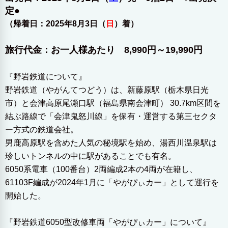
定●
（帰着日：2025年8月3日（
日
）着）
旅行代金：お一人様あたり 8,990円～19,990円
『野岩鉄道について』
野岩鉄道（やがんてつどう）は、新藤原駅（栃木県日光
市）と会津高原尾瀬口駅（福島県南会津町） 30.7km区間を
結ぶ路線で「会津鬼怒川線」を保有・運営する第三セクタ
ー方式の鉄道会社。
男鹿高原駅を含めた人気の秘境駅を始め、湯西川温泉駅は
珍しいトンネルの中に駅があることでも有名。
6050系電車（100番台）2両編成2本の4両が在籍し、
61103F編成が2024年1月に「やがぴぃカー」として運行を
開始した。
『野岩鉄道6050型改修車両「やがぴぃカー」について』