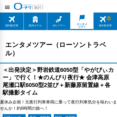
エンタメ
国内航空券
国内ホテル
JALツアー
海外航空券
ツアー
エンタメツアー（ローソントラベ
ル）
＜出発決定＞野岩鉄道6050型「やがぴぃカ
ー」で行く！★のんびり夜行★ 会津高原
尾瀬口駅6050型2並び＋新藤原留置線＋各
駅撮影タイム
夏休み企画！元夜行列車車両に乗って夜行列車気分を味わいま
せんか！約6時間の旅へ！