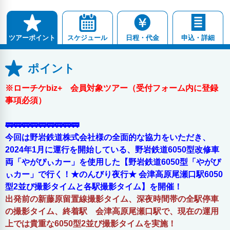
スケジュール
日程・代金
申込・詳細
ツアーポイント
ポイント
※ローチケbiz+ 会員対象ツアー（受付フォーム内に登録
事項必須）
🚃🚃🚃🚃🚃🚃🚃🚃🚃
今回は野岩鉄道株式会社様の全面的な協力をいただき、
2024年1月に運行を開始している、野岩鉄道6050型改修車
両「やがぴぃカー」を使用した【野岩鉄道6050型「やがぴ
ぃカー」で行く！★のんびり夜行★ 会津高原尾瀬口駅6050
型2並び撮影タイムと各駅撮影タイム】を開催！
出発前の新藤原留置線撮影タイム、深夜時間帯の全駅停車
の撮影タイム、終着駅 会津高原尾瀬口駅で、現在の運用
上では貴重な6050型2並び撮影タイムを実施！