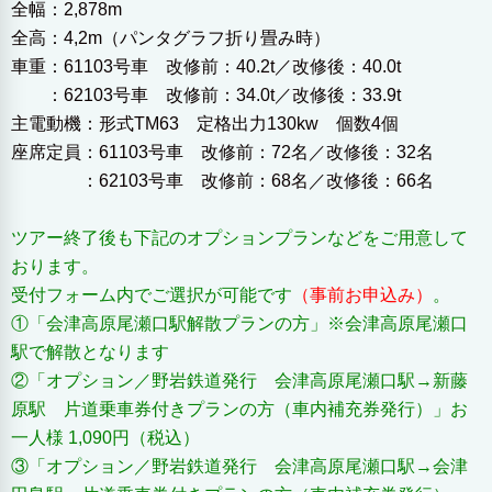
全幅：2,878m
全高：4,2m（パンタグラフ折り畳み時）
車重：61103号車 改修前：40.2t／改修後：40.0t
：62103号車 改修前：34.0t／改修後：33.9t
主電動機：形式TM63 定格出力130kw 個数4個
座席定員：61103号車 改修前：72名／改修後：32名
：62103号車 改修前：68名／改修後：66名
ツアー終了後も下記のオプションプランなどをご用意して
おります。
受付フォーム内でご選択が可能です
（事前お申込み）
。
①「会津高原尾瀬口駅解散プランの方」※会津高原尾瀬口
駅で解散となります
②「オプション／野岩鉄道発行 会津高原尾瀬口駅→新藤
原駅 片道乗車券付きプランの方（車内補充券発行）」お
一人様 1,090円（税込）
③「オプション／野岩鉄道発行 会津高原尾瀬口駅→会津