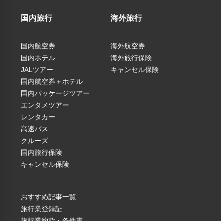
国内旅行
海外旅行
国内航空券
海外航空券
●各自にて野岩鉄道 新藤原駅にお越しください●
国内ホテル
海外旅行保険
JALツアー
キャンセル保険
※新藤原駅周辺には、有料駐車場等を含め、自家用車を停めら
国内航空券＋ホテル
れる場所がございません
国内パッケージツアー
（税込）
※新藤原駅にお越しの際は電車・路線バスなどをご利用くださ
エンタメツアー
い
レンタカー
※コンビニや食料品店などは近隣にございません／新藤原駅に
高速バス
飲み物自販機とパン自販機あり（列車乗車後は降車出来ないた
クルーズ
国内旅行保険
め、事前にご準備をお願いいたします）
キャンセル保険
「接続列車案内」※浅草駅、下今市駅方面より
新藤原駅 22:18着 新藤原行（普通）
おすすめ記事一覧
集合・受付時間 22:20～22:35 新藤原駅改札口前
旅行業登録証
旅行業約款・条件書