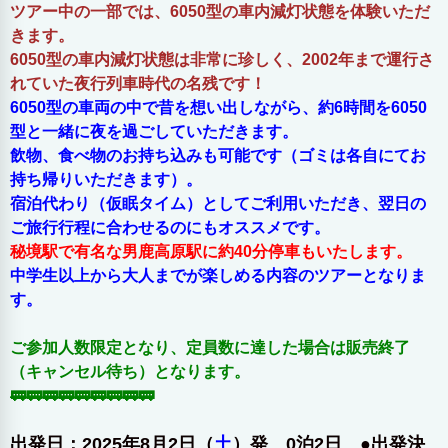
ツアー中の一部では、6050型の車内減灯状態を体験いただ
きます。
6050型の車内減灯状態は非常に珍しく、2002年まで運行さ
れていた夜行列車時代の名残です！
6050型の車両の中で昔を想い出しながら、約6時間を6050
型と一緒に夜を過ごしていただきます。
飲物、食べ物のお持ち込みも可能です（ゴミは各自にてお
持ち帰りいただきます）。
宿泊代わり（仮眠タイム）としてご利用いただき、翌日の
ご旅行行程に合わせるのにもオススメです。
秘境駅で有名な男鹿高原駅に約40分停車もいたします。
中学生以上から大人までが楽しめる内容のツアーとなりま
す。
ご参加人数限定となり、定員数に達した場合は販売終了
（キャンセル待ち）となります。
🚃🚃🚃🚃🚃🚃🚃🚃🚃
出発日：2025年8月2日（
土
）発 0泊2日 ●出発決