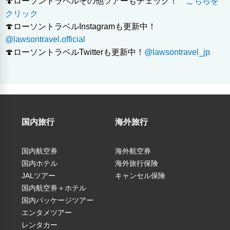
🍄ローソントラベルその他ツアーもチェック！
こちらを
クリック
🍄ローソントラベルInstagramも更新中！
@lawsontravel.official
🍄ローソントラベルTwitterも更新中！
@lawsontravel_jp
国内旅行
海外旅行
国内航空券
海外航空券
国内ホテル
海外旅行保険
JALツアー
キャンセル保険
国内航空券＋ホテル
（税込）
国内パッケージツアー
エンタメツアー
大人
子供
レンタカー