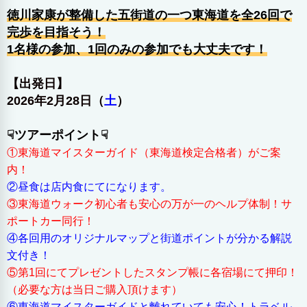
徳川家康が整備した五街道の一つ東海道を全26回で
完歩を目指そう！
1名様の参加、1回のみの参加でも大丈夫です！
【出発日】
2026年2月28日（
土
）
☟ツアーポイント☟
①東海道マイスターガイド（東海道検定合格者）がご案
内！
②昼食は店内食にてになります。
③東海道ウォーク初心者も安心の万が一のヘルプ体制！サ
ポートカー同行！
④各回用のオリジナルマップと街道ポイントが分かる解説
文付き！
⑤第1回にてプレゼントしたスタンプ帳に各宿場にて押印！
（必要な方は当日ご購入頂けます）
⑥東海道マイスターガイドと離れていても安心！トラベル