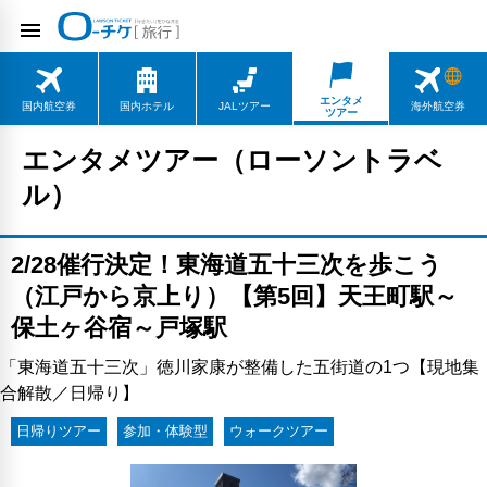
エンタメ
国内航空券
国内ホテル
JALツアー
海外航空券
ツアー
エンタメツアー（ローソントラベ
ル）
2/28催行決定！東海道五十三次を歩こう
（江戸から京上り）【第5回】天王町駅～
保土ヶ谷宿～戸塚駅
「東海道五十三次」徳川家康が整備した五街道の1つ【現地集
合解散／日帰り】
日帰りツアー
参加・体験型
ウォークツアー