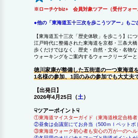
※ローチケbiz+ 会員対象ツアー（受付フ
●他の「東海道五十三次を歩こうツアー」も
【東海道五十三次「歴史体験」を歩こう】につ
江戸時代に整備された東海道を京都・三条大橋
歩くだけではなく、歴史・自然・文化・名物な
ウォーキングをご案内するウォークリーダーと
徳川家康が整備した五街道の一つ東海道を
1名様の参加、1回のみの参加でも大丈夫
【出発日】
2026年4月25日（
土
）
☟ツアーポイント☟
①東海道マイスターガイド（東海道検定合格者
②昼食は会議室にてお弁当（500ｍｌペットボ
③東海道ウォーク初心者も安心の万が一のヘル
④各回用のオリジナルマップと街道ポイントが