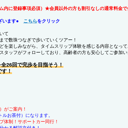
ォーム内に登録事項必須）★会員以外の方も割引なしの通常料金
ございます●
こちら
をクリック
いて
まで数珠つなぎで歩いていくツアー！
どを楽しみながら、タイムスリップ体験を感じる内容となって
スタッフがフォローしており、高齢者の方も安心してご参加い
全26回で完歩を目指そう！
です！
）がご案内！
トルお茶付）になります。
プ体制！サポートカー同行！
分かる解説文付き！