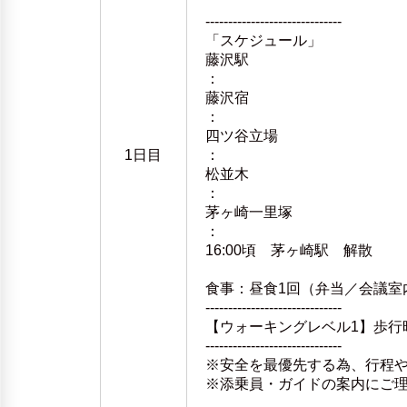
------------------------------
「スケジュール」
藤沢駅
：
藤沢宿
：
四ツ谷立場
1日目
：
松並木
：
茅ヶ崎一里塚
：
16:00頃 茅ヶ崎駅 解散
食事：昼食1回（弁当／会議室
------------------------------
【ウォーキングレベル1】歩行
------------------------------
※安全を最優先する為、行程
※添乗員・ガイドの案内にご