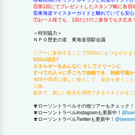
⑤第1回にてプレゼントしたスタンプ帳に各宿
⑥東海道マイスターガイドと離れていても安心
⑦お一人様でも、1回だけのご参加でも大丈夫
＜特別協力＞
ＮＰＯ歴史の道 東海道宿駅会議
ツアーに参加することでSDGsにもつながりま
SDGs項目7
エネルギーをみんなに そしてクリーンに
すべての人々に手ごろで信頼でき、持続可能か
地球や環境に優しい旅として、徒歩を使うこと
コ旅。
徒歩で、新しい観光を満喫できるスタイルをご
🍄ローソントラベルその他ツアーもチェック！
🍄ローソントラベルInstagramも更新中！
@lawso
🍄ローソントラベルTwitterも更新中！
@lawsont