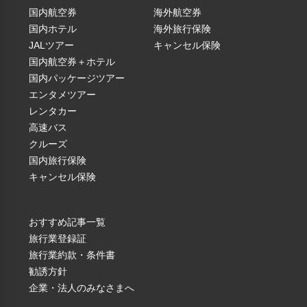
国内航空券
海外航空券
国内ホテル
海外旅行保険
各自、公演をお楽しみください
JALツアー
キャンセル保険
国内航空券＋ホテル
（税
【ローソンチケット貸切】宝塚歌劇雪組公演
国内パッケージツアー
込）
公演日：2025年12月3日(水) 15:00開場／15:30開演
エンタメツアー
レンタカー
会場：兵庫・宝塚大劇場
高速バス
クルーズ
公演情報：
国内旅行保険
ミュージカル・ロマン
キャンセル保険
『ボー・ブランメル～美しすぎた男～』
作・演出／生田 大和
おすすめ記事一覧
作曲／フランク・ワイルドホーン
旅行業登録証
大人
子供
旅行業約款・条件書
プレジャー・ステージ
勧誘方針
１.宝塚ホテル１名
￥29,500
￥29,500
『Prayer～祈り～』
企業・法人のみなさまへ
１室
作・演出／中村 一徳