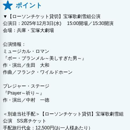
ポイント
▼【ローソンチケット貸切】宝塚歌劇雪組公演
公演日：2025年12月3日(水) 15:00開場／15:30開演
会場：兵庫・宝塚大劇場
公演情報：
ミュージカル・ロマン
『ボー・ブランメル～美しすぎた男～』
作・演出／生田 大和
作曲／フランク・ワイルドホーン
プレジャー・ステージ
『Prayer～祈り～』
作・演出／中村 一徳
＜別途当社手配＞【ローソンチケット貸切】宝塚歌劇雪組
公演 SS席チケット
手配旅行代金：12,500円(お一人様あたり）