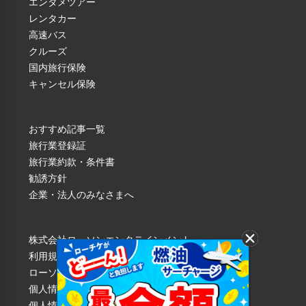
エンタメツアー
レンタカー
大人
子供
高速バス
クルーズ
４.宝塚大劇場内フ
￥15,000
￥15,000
国内旅行保険
ェリエ
キャンセル保険
５.宝塚大劇場内く
￥15,000
￥15,000
すのき
おすすめ記事一覧
６.zukekura
￥13,500
￥13,500
旅行業登録証
DELI&CAFE
旅行業約款・条件書
７.宝塚大劇場内お
勧誘方針
￥13,000
￥13,000
弁当
企業・法人のみなさまへ
８.ルマン花のみち
￥12,000
￥12,000
セルカ店
株式会社ローソンエンタテインメント
利用規約
ローソンWEB会員規約
個人情報の取り扱いについて
個人情報保護方針