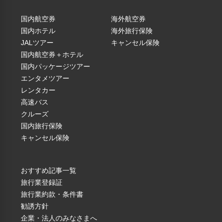
国内航空券
海外航空券
国内ホテル
海外旅行保険
JALツアー
キャンセル保険
国内航空券＋ホテル
国内パッケージツアー
（税込）
エンタメツアー
レンタカー
大人
子供
高速バス
クルーズ
２.ビュッフェ&カ
国内旅行保険
フェレストラン ア
￥16,000
￥16,000
キャンセル保険
ンサンブル
３.和食 彩羽
￥16,000
￥16,000
おすすめ記事一覧
旅行業登録証
旅行業約款・条件書
勧誘方針
企業・法人のみなさまへ