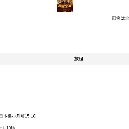
画像は
旅程
日本橋小舟町15-18
ト10時