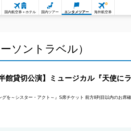
国内航空券＋ホテル
国内ツアー
エンタメツアー
海外航空券
ローソントラベル）
半館貸切公演】ミュージカル『天使に
グを～シスター・アクト～』S席チケット 前方8列目以内のお席