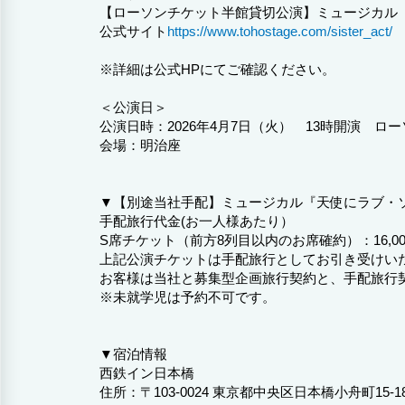
【ローソンチケット半館貸切公演】ミュージカル
公式サイト
https://www.tohostage.com/sister_act/
※詳細は公式HPにてご確認ください。
＜公演日＞
公演日時：2026年4月7日（火） 13時開演 ロ
会場：明治座
▼【別途当社手配】ミュージカル『天使にラブ・
手配旅行代金(お一人様あたり）
S席チケット（前方8列目以内のお席確約）：16,00
上記公演チケットは手配旅行としてお引き受けい
お客様は当社と募集型企画旅行契約と、手配旅行
※未就学児は予約不可です。
▼宿泊情報
西鉄イン日本橋
住所：〒103-0024 東京都中央区日本橋小舟町15-1