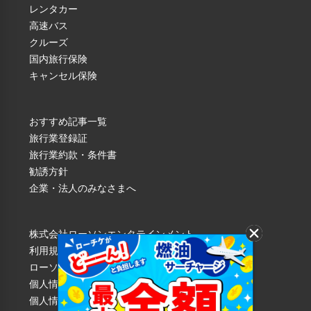
大人
子供
レンタカー
高速バス
￥8,500
￥8,500
クルーズ
国内旅行保険
キャンセル保険
おすすめ記事一覧
旅行業登録証
旅行業約款・条件書
勧誘方針
企業・法人のみなさまへ
株式会社ローソンエンタテインメント
利用規約
ローソンWEB会員規約
個人情報の取り扱いについて
個人情報保護方針