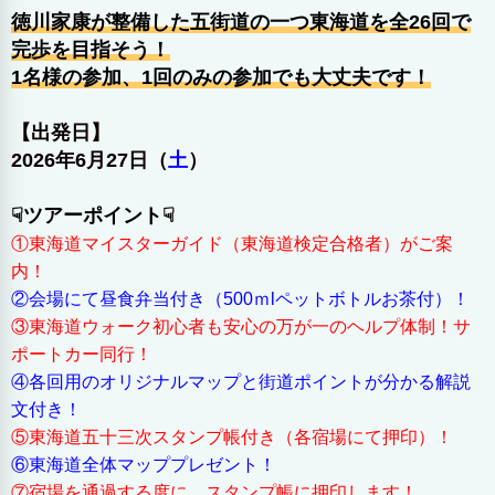
徳川家康が整備した五街道の一つ東海道を全26回で
完歩を目指そう！
1名様の参加、1回のみの参加でも大丈夫です！
【出発日】
2026年6月27日（
土
）
☟ツアーポイント☟
①東海道マイスターガイド（東海道検定合格者）がご案
内！
②会場にて昼食弁当付き（500ｍlペットボトルお茶付）！
③東海道ウォーク初心者も安心の万が一のヘルプ体制！サ
ポートカー同行！
④各回用のオリジナルマップと街道ポイントが分かる解説
文付き！
⑤東海道五十三次スタンプ帳付き（各宿場にて押印）！
⑥東海道全体マッププレゼント！
⑦宿場を通過する度に、スタンプ帳に押印します！