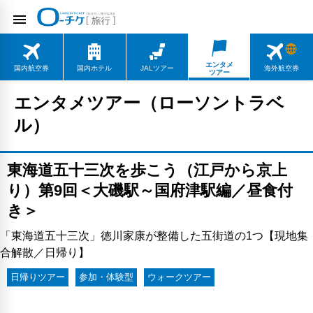
エンタメ
国内航空券
国内ホテル
JALツアー
海外航空券
ツアー
エンタメツアー（ローソントラベ
ル）
東海道五十三次を歩こう（江戸から京上
り）第9回＜大磯駅～国府津駅編／昼食付
き＞
「東海道五十三次」徳川家康が整備した五街道の1つ【現地集
合解散／日帰り】
日帰りツアー
参加・体験型
ウォークツアー