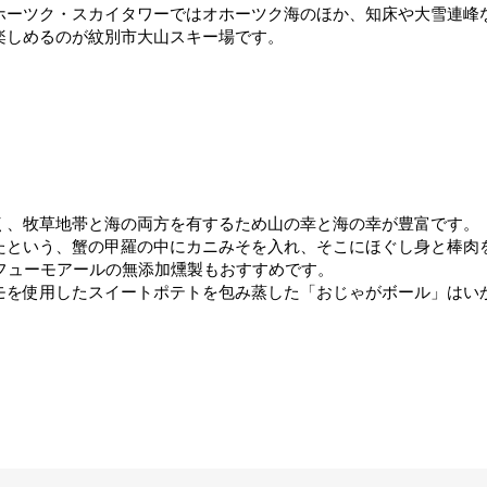
ホーツク・スカイタワーではオホーツク海のほか、知床や大雪連峰
楽しめるのが紋別市大山スキー場です。
く、牧草地帯と海の両方を有するため山の幸と海の幸が豊富です。
たという、蟹の甲羅の中にカニみそを入れ、そこにほぐし身と棒肉
フューモアールの無添加燻製もおすすめです。
モを使用したスイートポテトを包み蒸した「おじゃがボール」はい
。