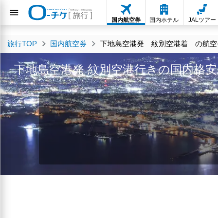
国内航空券
国内ホテル
JALツアー
旅行TOP
国内航空券
下地島空港発 紋別空港着 の航空券
下地島空港発 紋別空港行きの国内格安