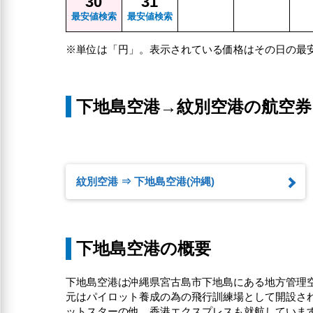
30
31
最安値検索
最安値検索
※単位は「円」。表示されている価格はその日の最
下地島空港→紋別空港の航空券
紋別空港 ⇒ 下地島空港(沖縄)
下地島空港の概要
下地島空港は沖縄県宮古島市下地島にある地方管理
元はパイロット養成の為の飛行訓練場として開設され
ットスターの他、香港エクスプレスも就航していま