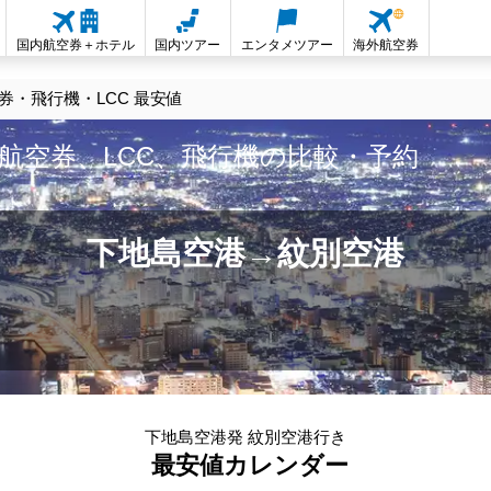
国内航空券＋ホテル
国内ツアー
エンタメツアー
海外航空券
・飛行機・LCC 最安値
航空券、LCC、飛行機の比較・予約
下地島空港→紋別空港
下地島空港発 紋別空港行き
最安値カレンダー