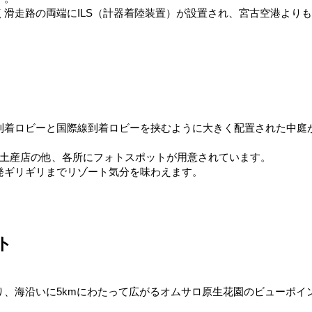
滑走路の両端にILS（計器着陸装置）が設置され、宮古空港よりも長
到着ロビーと国際線到着ロビーを挟むように大きく配置された中庭
お土産店の他、各所にフォトスポットが用意されています。
発ギリギリまでリゾート気分を味わえます。
ト
、海沿いに5kmにわたって広がるオムサロ原生花園のビューポイ