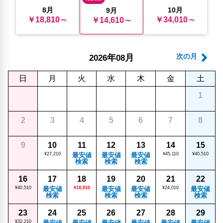
8月
10月
9月
￥18,810～
￥34,010～
￥14,610～
年
月
次の月
2026
08
日
月
火
水
木
金
土
1
2
3
4
5
6
7
8
9
10
11
12
13
14
15
¥27,210
最安値
最安値
最安値
¥45,110
¥40,510
検索
検索
検索
16
17
18
19
20
21
22
¥40,510
最安値
¥18,810
最安値
最安値
¥24,010
最安値
検索
検索
検索
検索
23
24
25
26
27
28
29
¥32,210
最安値
最安値
最安値
最安値
最安値
最安値