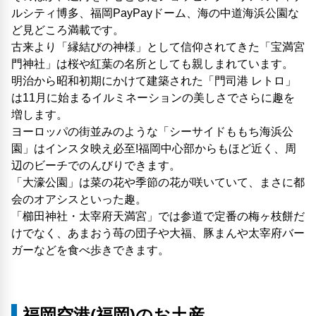
ルシティ博多、福岡PayPayドーム、海の中道海浜公園な
ど見どころ満載です。
古来より「縁結びの神様」として信仰されてきた「宝満宮
門神社」は桜や紅葉の名所としても親しまれています。
明治から昭和初期にかけて建築された「門司港 レトロ」
は11月に始まるイルミネーションの美しさでさらに趣を
増します。
ヨーロッパの街並みのような「シーサイドももち海浜公
園」はインスタ映え必至!福岡中心部からもほど近く、周
辺のビーチでのんびりできます。
「大濠公園」は菜の花や季節の花が咲いていて、まさに都
会のオアシスといった趣。
「櫛田神社・太宰府天満宮」では参道で定番の梅ヶ枝餅だ
けでなく、あまおう苺の団子や大福、豚まんや太宰府バー
ガーなどを食べ歩きできます。
福岡空港(福岡)のお土産