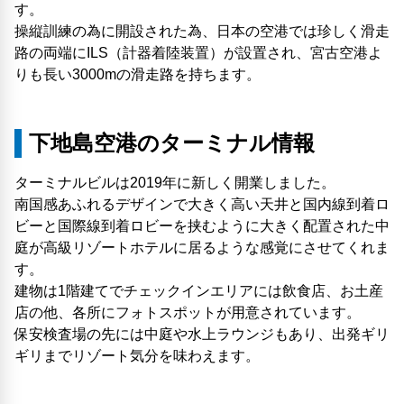
す。
操縦訓練の為に開設された為、日本の空港では珍しく滑走
路の両端にILS（計器着陸装置）が設置され、宮古空港よ
りも長い3000mの滑走路を持ちます。
下地島空港のターミナル情報
ターミナルビルは2019年に新しく開業しました。
南国感あふれるデザインで大きく高い天井と国内線到着ロ
ビーと国際線到着ロビーを挟むように大きく配置された中
庭が高級リゾートホテルに居るような感覚にさせてくれま
す。
建物は1階建てでチェックインエリアには飲食店、お土産
店の他、各所にフォトスポットが用意されています。
保安検査場の先には中庭や水上ラウンジもあり、出発ギリ
ギリまでリゾート気分を味わえます。