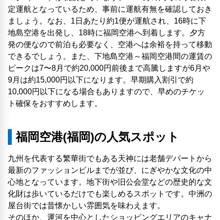
定運航となっているため、事前に運航有無を確認しておき
ましょう。なお、1日あたり約1便が運航され、16時に下
地島空港を出発し、18時に福岡空港へ到着します。夕方
発の便なので前泊も必要なく、空港へは余裕を持って移動
できるでしょう。また、下地島空港～福岡空港間の運賃の
ピークは7〜8月で約20,000円前後まで高騰しますが6月や
9月は約15,000円以下になります。早期購入割引で約
10,000円以下になる場合もありますので、早めのチケッ
ト確保をおすすめします。
福岡空港(福岡)の人気スポット
九州を代表する繁華街でもある天神には老舗デパートから
最新のファッションビルまでが並び、にぎやかな文化の中
心地となっています。地下街や旧公会堂などの歴史的な文
化財は歩いているだけでも楽しめるスポットです。中洲の
屋台街では昔懐かしい雰囲気を味わえます。
そのほか、運河を中心としたショッピングエリアのキャナ