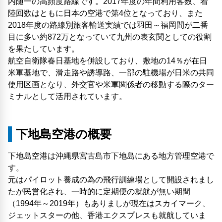
内随一の高頻度路線です。2017年度の年間利用客数、着
陸回数はともに日本の空港で第4位となっており、また
2018年度の路線別旅客輸送実績では羽田～福岡間が二番
目に多い約872万となっていて九州の表玄関としての役割
を果たしています。
航空自衛隊春日基地を併設しており、敷地の14％が在日
米軍基地で、滑走路や誘導路、一部の駐機場が日米の共同
使用区画となり、外交官や米軍関係者の移動する際のター
ミナルとして活用されています。
下地島空港の概要
下地島空港は沖縄県宮古島市下地島にある地方管理空港で
す。
元はパイロット養成の為の飛行訓練場として開設されまし
たが民営化され、一時的に定期便の就航が無い期間
（1994年～2019年）もありましが現在はスカイマーク、
ジェットスターの他、香港エクスプレスも就航していま