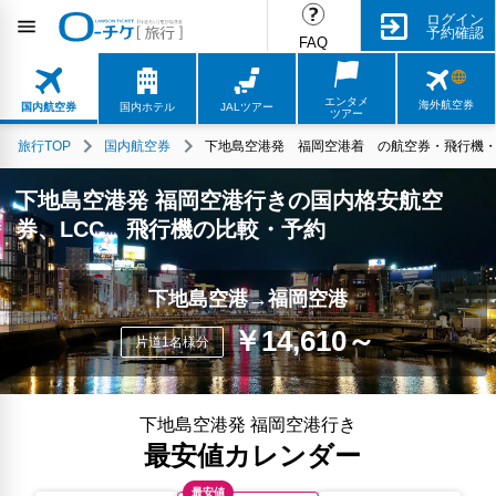
ログイン
予約確認
FAQ
エンタメ
海外航空券
国内航空券
国内ホテル
JALツアー
ツアー
旅行TOP
国内航空券
下地島空港発 福岡空港着 の航空券・飛行機・L
下地島空港発 福岡空港行きの国内格安航空
券、LCC、飛行機の比較・予約
下地島空港→福岡空港
￥14,610～
片道1名様分
下地島空港発 福岡空港行き
最安値カレンダー
最安値