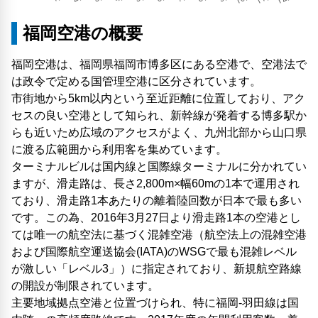
福岡空港の概要
福岡空港は、福岡県福岡市博多区にある空港で、空港法で
は政令で定める国管理空港に区分されています。
市街地から5km以内という至近距離に位置しており、アク
セスの良い空港として知られ、新幹線が発着する博多駅か
らも近いため広域のアクセスがよく、九州北部から山口県
に渡る広範囲から利用客を集めています。
ターミナルビルは国内線と国際線ターミナルに分かれてい
ますが、滑走路は、長さ2,800m×幅60mの1本で運用され
ており、滑走路1本あたりの離着陸回数が日本で最も多い
です。この為、2016年3月27日より滑走路1本の空港とし
ては唯一の航空法に基づく混雑空港（航空法上の混雑空港
および国際航空運送協会(IATA)のWSGで最も混雑レベル
が激しい「レベル3」）に指定されており、新規航空路線
の開設が制限されています。
主要地域拠点空港と位置づけられ、特に福岡-羽田線は国