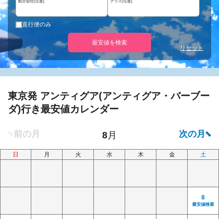
航空会社(任意)
クラス(任意)
直行便のみ
最安値を検索
リセット
東京発 アンティグア(アンティグア・バーブー
ダ)行き最安値カレンダー
日
月
火
水
木
金
土
8
最安値検索