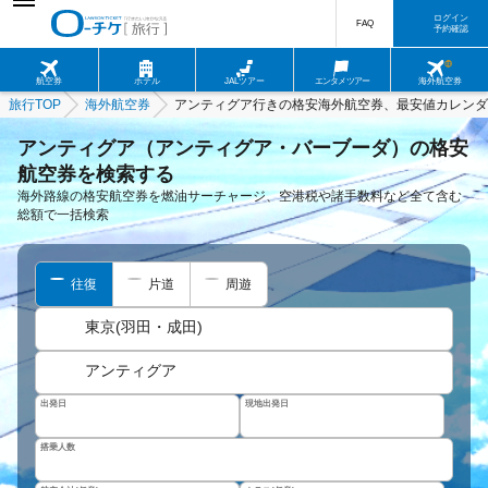
ログイン
FAQ
予約確認
航空券
ホテル
JALツアー
エンタメツアー
海外航空券
旅行TOP
海外航空券
アンティグア行きの格安海外航空券、最安値カレンダ
アンティグア（アンティグア・バーブーダ）の格安
航空券を検索する
海外路線の格安航空券を燃油サーチャージ、空港税や諸手数料など全て含む
総額で一括検索
往復
片道
周遊
東京(羽田・成田)
アンティグア
出発日
現地出発日
搭乗人数