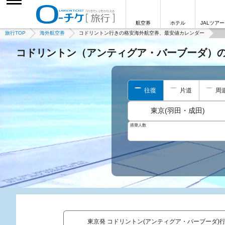
航空券
ホテル
JALツアー
旅行TOP
海外航空券
コドリントン行きの格安海外航空券、最安値カレンダー
コドリントン（アンティグア・バーブーダ）
往復
片道
周
東京(羽田・成田)
搭乗人数
東京発 コドリントン(アンティグア・バーブーダ)