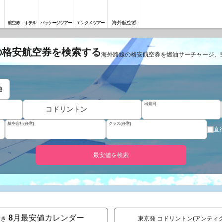
海外航空券
航空券＋ホテル
パッケージツアー
エンタメツアー
の格安航空券を検索する
海外路線の格安航空券を燃油サーチャージ、
遊
出発日
コドリントン
航空会社(任意)
クラス(任意)
直
最安値を検索
8
月最安値カレンダー
行き
東京発 コドリントン(アンティ