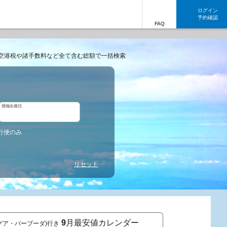
ログイン
予約確認
FAQ
空港税や諸手数料など全て含む総額で一括検索
現地出発日
行便のみ
リセット
9
月最安値カレンダー
グア・バーブーダ)行き
東京発 コド