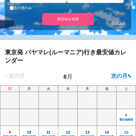
直行便のみ
最安値を検索
リセット
東京発 バヤマレ(ルーマニア)行き最安値カレ
ンダー
日
月
火
水
木
金
土
8
最安値検索
9
10
11
12
13
14
15