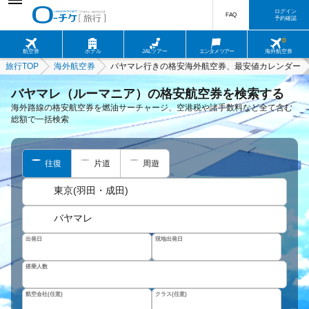
ログイン
FAQ
予約確認
航空券
ホテル
JALツアー
エンタメツアー
海外航空券
旅行TOP
海外航空券
バヤマレ行きの格安海外航空券、最安値カレンダー
バヤマレ（ルーマニア）の格安航空券を検索する
海外路線の格安航空券を燃油サーチャージ、空港税や諸手数料など全て含む
総額で一括検索
往復
片道
周遊
東京(羽田・成田)
バヤマレ
出発日
現地出発日
搭乗人数
航空会社(任意)
クラス(任意)