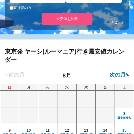
直行便のみ
最安値を検索
リセット
東京発 ヤーシ(ルーマニア)行き最安値カレン
ダー
日
月
火
水
木
金
土
8
最安値検索
9
10
11
12
13
14
15