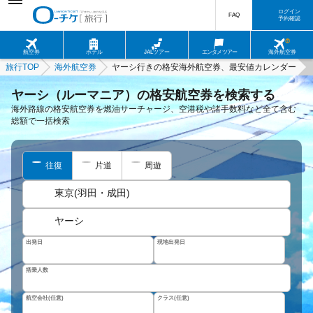
ログイン
FAQ
予約確認
航空券
ホテル
JALツアー
エンタメツアー
海外航空券
旅行TOP
海外航空券
ヤーシ行きの格安海外航空券、最安値カレンダー
ヤーシ（ルーマニア）の格安航空券を検索する
海外路線の格安航空券を燃油サーチャージ、空港税や諸手数料など全て含む
総額で一括検索
往復
片道
周遊
東京(羽田・成田)
ヤーシ
出発日
現地出発日
搭乗人数
航空会社(任意)
クラス(任意)