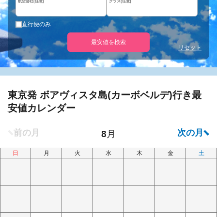
航空会社(任意)
クラス(任意)
直行便のみ
最安値を検索
リセット
東京発 ボアヴィスタ島(カーボベルデ)行き最
安値カレンダー
日
月
火
水
木
金
土