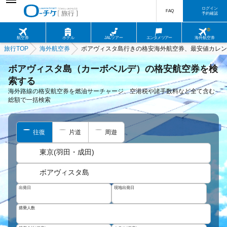
ログイン
FAQ
予約確認
航空券
ホテル
JALツアー
エンタメツアー
海外航空券
旅行TOP
海外航空券
ボアヴィスタ島行きの格安海外航空券、最安値カレン
ボアヴィスタ島（カーボベルデ）の格安航空券を検
索する
海外路線の格安航空券を燃油サーチャージ、空港税や諸手数料など全て含む
総額で一括検索
往復
片道
周遊
東京(羽田・成田)
ボアヴィスタ島
出発日
現地出発日
搭乗人数