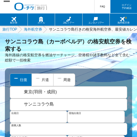
ログイン
FAQ
予約確認
航空券
ホテル
JALツアー
エンタメツアー
海外航空券
旅行TOP
海外航空券
サンニコラウ島行きの格安海外航空券、最安値カレン
サンニコラウ島（カーボベルデ）の格安航空券を検
索する
海外路線の格安航空券を燃油サーチャージ、空港税や諸手数料など全て含む
総額で一括検索
往復
片道
周遊
東京(羽田・成田)
サンニコラウ島
出発日
現地出発日
搭乗人数