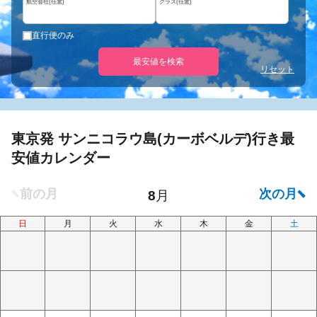
航空会社(任意)
クラス(任意)
直行便のみ
最安値を検索
リセット
東京発 サンニコラウ島(カーボベルデ)行き最
安値カレンダー
日
月
火
水
木
金
土