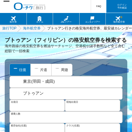
ログイン
FAQ
予約確認
航空券
ホテル
JALツアー
エンタメツアー
海外航空券
旅行TOP
海外航空券
ブトゥアン行きの格安海外航空券、最安値カレンダー
ブトゥアン（フィリピン）の格安航空券を検索する
海外路線の格安航空券を燃油サーチャージ、空港税や諸手数料など全て含む
総額で一括検索
往復
片道
周遊
東京(羽田・成田)
ブトゥアン
出発日
現地出発日
搭乗人数
航空会社(任意)
クラス(任意)