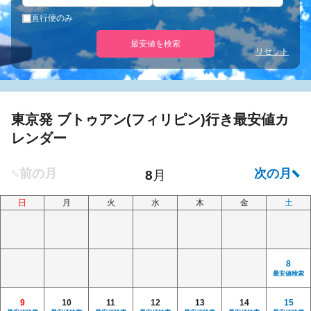
直行便のみ
最安値を検索
リセット
東京発 ブトゥアン(フィリピン)行き最安値カ
レンダー
日
月
火
水
木
金
土
8
最安値検索
9
10
11
12
13
14
15