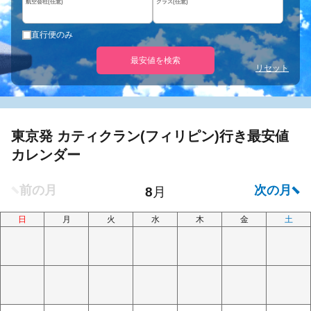
航空会社(任意)
クラス(任意)
直行便のみ
最安値を検索
リセット
東京発 カティクラン(フィリピン)行き最安値
カレンダー
日
月
火
水
木
金
土