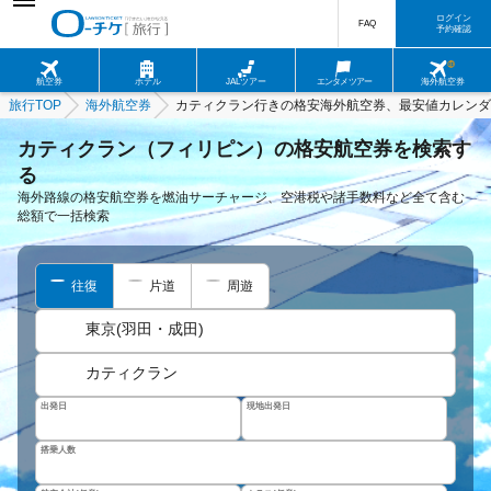
ログイン
FAQ
予約確認
航空券
ホテル
JALツアー
エンタメツアー
海外航空券
旅行TOP
海外航空券
カティクラン行きの格安海外航空券、最安値カレンダ
カティクラン（フィリピン）の格安航空券を検索す
る
海外路線の格安航空券を燃油サーチャージ、空港税や諸手数料など全て含む
総額で一括検索
往復
片道
周遊
東京(羽田・成田)
カティクラン
出発日
現地出発日
搭乗人数