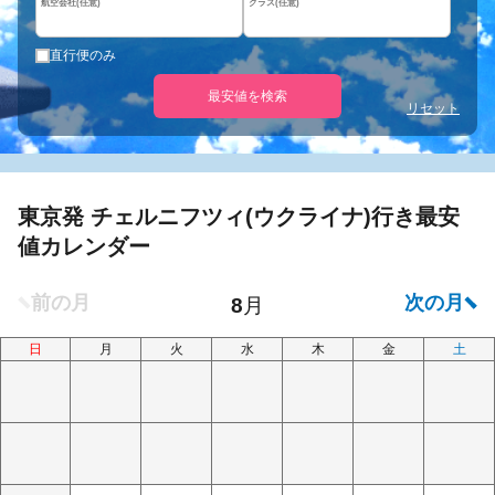
航空会社(任意)
クラス(任意)
直行便のみ
最安値を検索
リセット
東京発 チェルニフツィ(ウクライナ)行き最安
値カレンダー
日
月
火
水
木
金
土