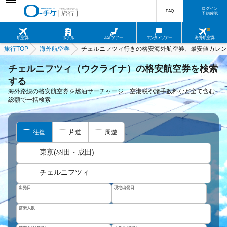
ログイン
FAQ
予約確認
航空券
ホテル
JALツアー
エンタメツアー
海外航空券
旅行TOP
海外航空券
チェルニフツィ行きの格安海外航空券、最安値カレン
チェルニフツィ（ウクライナ）の格安航空券を検索
する
海外路線の格安航空券を燃油サーチャージ、空港税や諸手数料など全て含む
総額で一括検索
往復
片道
周遊
東京(羽田・成田)
チェルニフツィ
出発日
現地出発日
搭乗人数