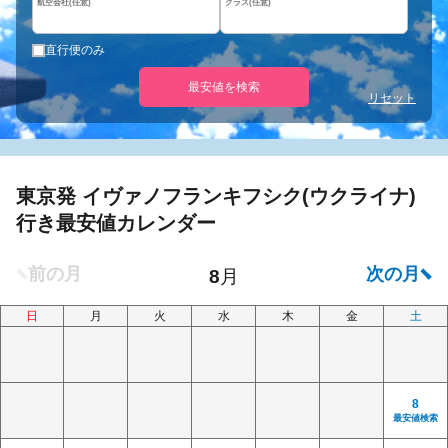
航空会社(任意)
クラス(任意)
直行便のみ
最安値を検索
リセット
東京発 イヴァノフランキフシク(ウクライナ)
行き最安値カレンダー
日
月
火
水
木
金
土
8
最安値検索