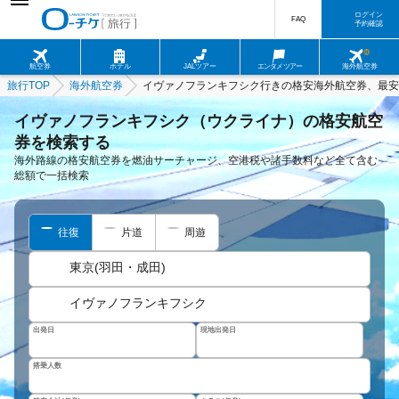
ログイン
FAQ
予約確認
航空券
ホテル
JALツアー
エンタメツアー
海外航空券
旅行TOP
海外航空券
イヴァノフランキフシク行きの格安海外航空券、最安
イヴァノフランキフシク（ウクライナ）の格安航空
券を検索する
海外路線の格安航空券を燃油サーチャージ、空港税や諸手数料など全て含む
総額で一括検索
往復
片道
周遊
東京(羽田・成田)
イヴァノフランキフシク
出発日
現地出発日
搭乗人数