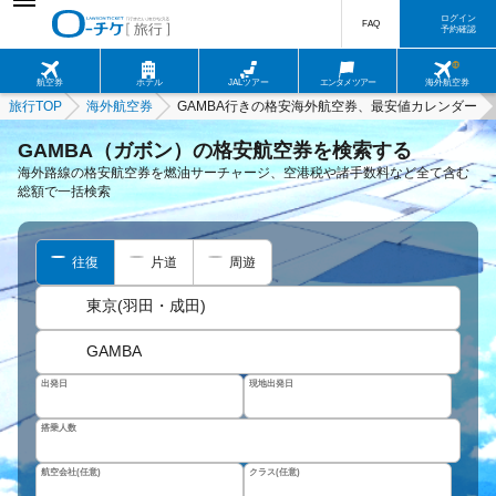
ログイン
FAQ
予約確認
航空券
ホテル
JALツアー
エンタメツアー
海外航空券
旅行TOP
海外航空券
GAMBA行きの格安海外航空券、最安値カレンダー
GAMBA（ガボン）の格安航空券を検索する
海外路線の格安航空券を燃油サーチャージ、空港税や諸手数料など全て含む
総額で一括検索
往復
片道
周遊
東京(羽田・成田)
GAMBA
出発日
現地出発日
搭乗人数
航空会社(任意)
クラス(任意)