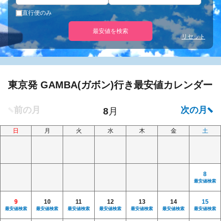
直行便のみ
最安値を検索
リセット
東京発 GAMBA(ガボン)行き最安値カレンダー
日
月
火
水
木
金
土
8
最安値検索
9
10
11
12
13
14
15
最安値検索
最安値検索
最安値検索
最安値検索
最安値検索
最安値検索
最安値検索