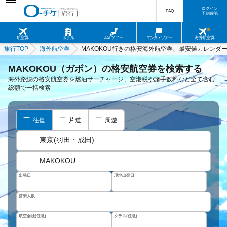
ログイン
FAQ
予約確認
航空券
ホテル
JALツアー
エンタメツアー
海外航空券
旅行TOP
海外航空券
MAKOKOU行きの格安海外航空券、最安値カレンダ
MAKOKOU（ガボン）の格安航空券を検索する
海外路線の格安航空券を燃油サーチャージ、空港税や諸手数料など全て含む
総額で一括検索
往復
片道
周遊
東京(羽田・成田)
MAKOKOU
出発日
現地出発日
搭乗人数
航空会社(任意)
クラス(任意)