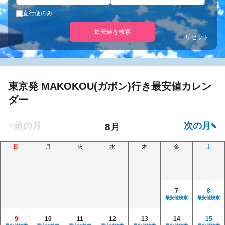
直行便のみ
最安値を検索
リセット
東京発 MAKOKOU(ガボン)行き最安値カレン
ダー
日
月
火
水
木
金
土
7
8
最安値検索
最安値検索
9
10
11
12
13
14
15