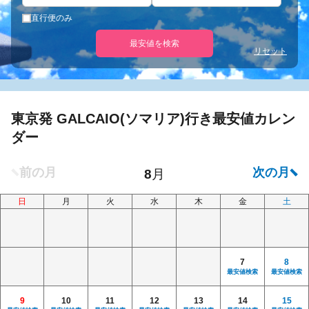
直行便のみ
最安値を検索
リセット
東京発 GALCAIO(ソマリア)行き最安値カレン
ダー
日
月
火
水
木
金
土
7
8
最安値検索
最安値検索
9
10
11
12
13
14
15