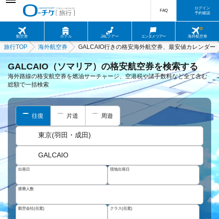
ログイン
FAQ
予約確認
航空券
ホテル
JALツアー
エンタメツアー
海外航空券
旅行TOP
海外航空券
GALCAIO行きの格安海外航空券、最安値カレンダー
GALCAIO（ソマリア）の格安航空券を検索する
海外路線の格安航空券を燃油サーチャージ、空港税や諸手数料など全て含む
総額で一括検索
往復
片道
周遊
東京(羽田・成田)
GALCAIO
出発日
現地出発日
搭乗人数
航空会社(任意)
クラス(任意)