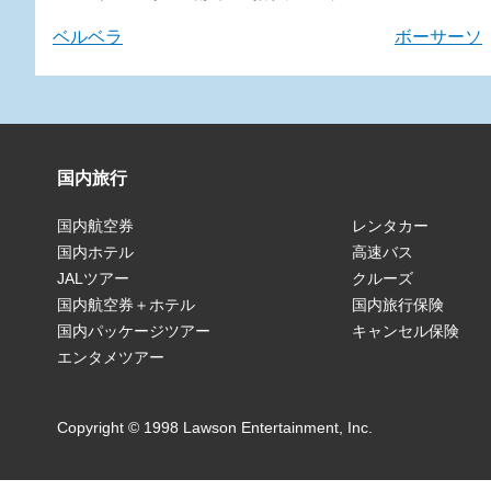
ベルベラ
ボーサーソ
国内旅行
国内航空券
レンタカー
国内ホテル
高速バス
JALツアー
クルーズ
国内航空券＋ホテル
国内旅行保険
国内パッケージツアー
キャンセル保険
エンタメツアー
Copyright © 1998 Lawson Entertainment, Inc.