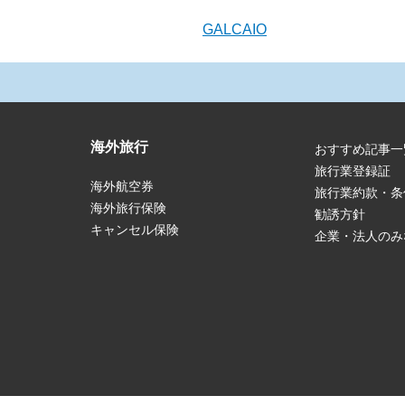
GALCAIO
海外旅行
おすすめ記事一
旅行業登録証
海外航空券
旅行業約款・条
海外旅行保険
勧誘方針
キャンセル保険
企業・法人のみ