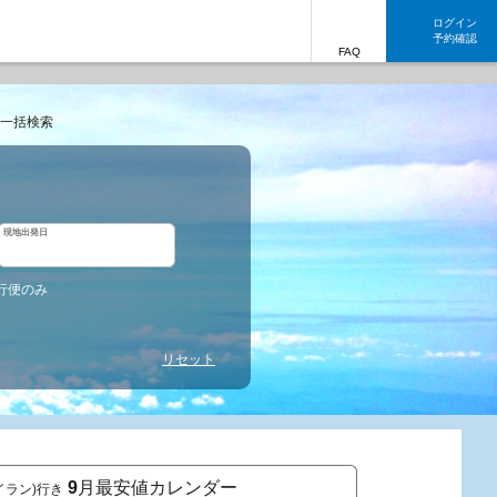
ログイン
予約確認
FAQ
一括検索
現地出発日
行便のみ
リセット
9
月最安値カレンダー
イラン)行き
東