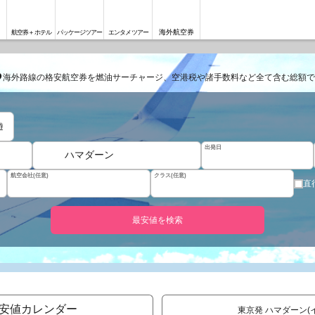
海外航空券
航空券＋ホテル
パッケージツアー
エンタメツアー
る
海外路線の格安航空券を燃油サーチャージ、空港税や諸手数料など全て含む総額で
遊
出発日
ハマダーン
航空会社(任意)
クラス(任意)
直
最安値を検索
安値カレンダー
東京発 ハマダーン(