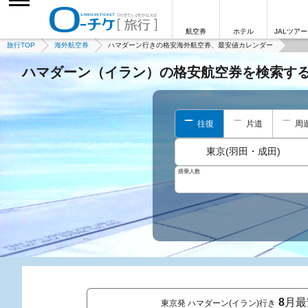
航空券
ホテル
JALツアー
旅行TOP
海外航空券
ハマダーン行きの格安海外航空券、最安値カレンダー
ハマダーン（イラン）の格安航空券を検索す
往復
片道
周
東京(羽田・成田)
搭乗人数
8
月最
東京発 ハマダーン(イラン)行き