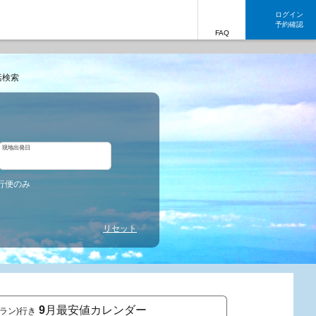
ログイン
予約確認
FAQ
括検索
現地出発日
行便のみ
リセット
9
月最安値カレンダー
イラン)行き