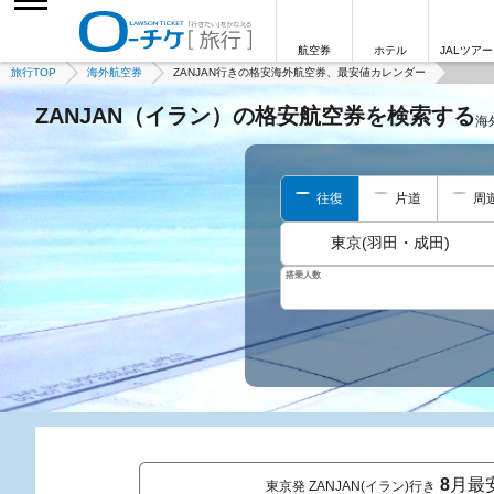
航空券
ホテル
JALツアー
旅行TOP
海外航空券
ZANJAN行きの格安海外航空券、最安値カレンダー
ZANJAN（イラン）の格安航空券を検索する
海
往復
片道
周
東京(羽田・成田)
搭乗人数
8
月最
東京発 ZANJAN(イラン)行き