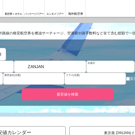
海外航空券
航空券＋ホテル
パッケージツアー
エンタメツアー
外路線の格安航空券を燃油サーチャージ、空港税や諸手数料など全て含む総額で一
遊
出発日
ZANJAN
航空会社(任意)
クラス(任意)
直
最安値を検索
安値カレンダー
東京発 ZANJAN(