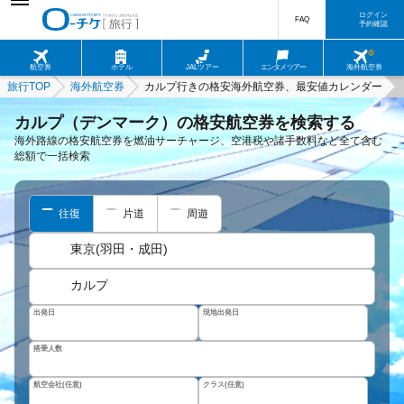
ログイン
FAQ
予約確認
航空券
ホテル
JALツアー
エンタメツアー
海外航空券
旅行TOP
海外航空券
カルプ行きの格安海外航空券、最安値カレンダー
カルプ（デンマーク）の格安航空券を検索する
海外路線の格安航空券を燃油サーチャージ、空港税や諸手数料など全て含む
総額で一括検索
往復
片道
周遊
東京(羽田・成田)
カルプ
出発日
現地出発日
搭乗人数
航空会社(任意)
クラス(任意)