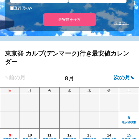
直行便のみ
最安値を検索
リセット
東京発 カルプ(デンマーク)行き最安値カレン
ダー
日
月
火
水
木
金
土
8
最安値検索
9
10
11
12
13
14
15