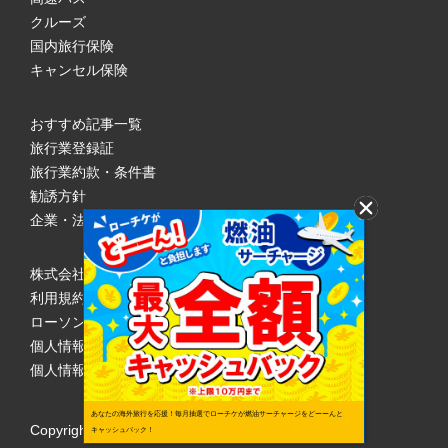
クルーズ
国内旅行保険
キャンセル保険
おすすめ記事一覧
旅行業登録証
旅行業約款・条件書
勧誘方針
企業・法人のみなさまへ
株式会社ローソンエンタテインメント
利用規約
ローソンWEB会員規約
個人情報の取り扱いについて
個人情報保護方針
あなたの海外旅行を応援！毎月抽選でローチケが燃油サーチャージをどーーんと
Copyright © 1998 Lawson Entertainment, Inc.
キャッシュバック！