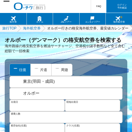
ログイン
FAQ
予約確認
航空券
ホテル
JALツアー
エンタメツアー
海外航空券
旅行TOP
海外航空券
オルボー行きの格安海外航空券、最安値カレンダー
オルボー（デンマーク）の格安航空券を検索する
海外路線の格安航空券を燃油サーチャージ、空港税や諸手数料など全て含む
総額で一括検索
往復
片道
周遊
東京(羽田・成田)
オルボー
出発日
現地出発日
搭乗人数
航空会社(任意)
クラス(任意)