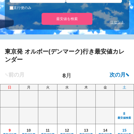
直行便のみ
最安値を検索
リセット
東京発 オルボー(デンマーク)行き最安値カレ
ンダー
日
月
火
水
木
金
土
8
最安値検索
9
10
11
12
13
14
15