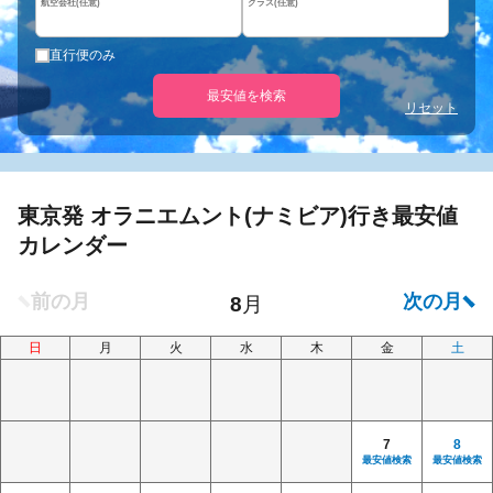
航空会社(任意)
クラス(任意)
直行便のみ
最安値を検索
リセット
東京発 オラニエムント(ナミビア)行き最安値
カレンダー
日
月
火
水
木
金
土
7
8
最安値検索
最安値検索