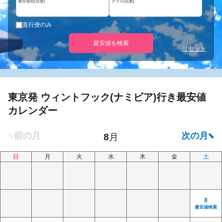
航空会社(任意)
クラス(任意)
直行便のみ
最安値を検索
リセット
東京発 ウィントフック(ナミビア)行き最安値
カレンダー
日
月
火
水
木
金
土
8
最安値検索