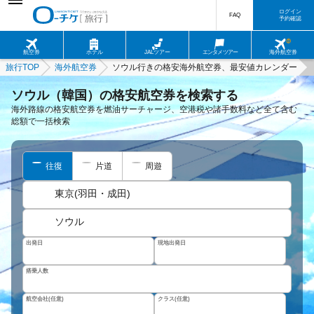
ログイン
FAQ
予約確認
航空券
ホテル
JALツアー
エンタメツアー
海外航空券
旅行TOP
海外航空券
ソウル行きの格安海外航空券、最安値カレンダー
ソウル（韓国）の格安航空券を検索する
海外路線の格安航空券を燃油サーチャージ、空港税や諸手数料など全て含む
総額で一括検索
往復
片道
周遊
東京(羽田・成田)
ソウル
出発日
現地出発日
搭乗人数
航空会社(任意)
クラス(任意)