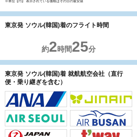
※単位【円】 表示されている価格はその日の最安値
東京発 ソウル(韓国)着のフライト時間
2
25
約
時間
分
東京発 ソウル(韓国)着 就航航空会社（直行
便・乗り継ぎを含む）