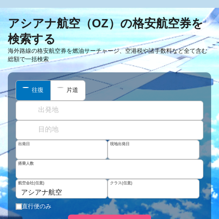
アシアナ航空（OZ）の格安航空券を
検索する
海外路線の格安航空券を燃油サーチャージ、空港税や諸手数料など全て含む
総額で一括検索
往復
片道
出発日
現地出発日
搭乗人数
航空会社(任意)
クラス(任意)
アシアナ航空
直行便のみ