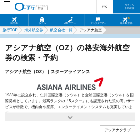
ログイン
FAQ
予約確認
航空券
ホテル
JALツアー
エンタメツアー
海外航空券
旅行TOP
海外航空券
航空会社一覧
アシアナ航空
アシアナ航空（OZ）の格安海外航空
券の検索・予約
アシアナ航空（OZ）｜スターアライアンス
1988年に設立され、仁川国際空港（ソウル）と金浦国際空港（ソウル）を国
際拠点としています。最高ランクの「5スター」にも認定された質の高いサー
ビスが特徴で、機内食や座席、エンターテイメントシステムも充実していま
す。
アシアナクラブ