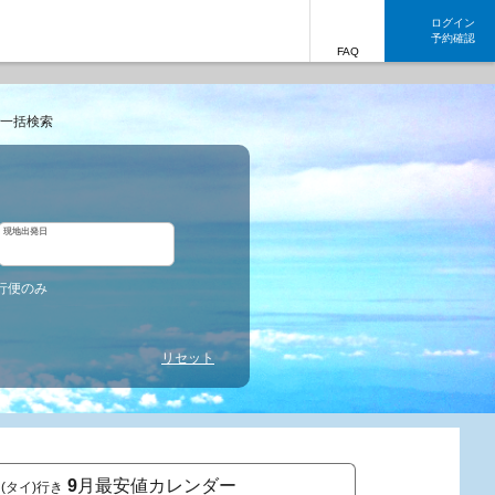
ログイン
予約確認
FAQ
一括検索
現地出発日
行便のみ
リセット
9
月最安値カレンダー
(タイ)行き
東