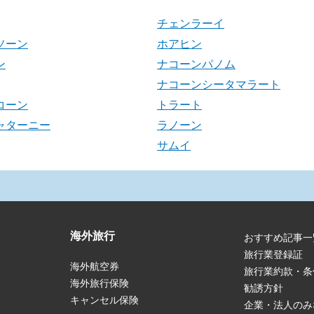
チェンラーイ
ソーン
ホアヒン
ン
ナコーンパノム
ナコーンシータマラート
コーン
トラート
ャターニー
ラノーン
サムイ
海外旅行
おすすめ記事一
旅行業登録証
海外航空券
旅行業約款・条
海外旅行保険
勧誘方針
キャンセル保険
企業・法人のみ