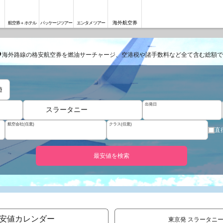
海外航空券
航空券＋ホテル
パッケージツアー
エンタメツアー
る
海外路線の格安航空券を燃油サーチャージ、空港税や諸手数料など全て含む総額で
遊
出発日
スラータニー
航空会社(任意)
クラス(任意)
直
最安値を検索
安値カレンダー
東京発 スラータニー