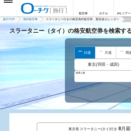
航空券
ホテル
JALツアー
旅行TOP
海外航空券
スラータニー行きの格安海外航空券、最安値カレンダー
スラータニー（タイ）の格安航空券を検索す
往復
片道
周
東京(羽田・成田)
搭乗人数
8
月最
東京発 スラータニー(タイ)行き