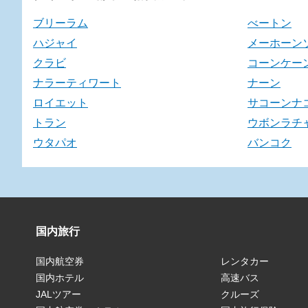
ブリーラム
べートン
ハジャイ
メーホーン
クラビ
コーンケー
ナラーティワート
ナーン
ロイエット
サコーンナ
トラン
ウボンラチ
ウタパオ
バンコク
国内旅行
国内航空券
レンタカー
国内ホテル
高速バス
JALツアー
クルーズ