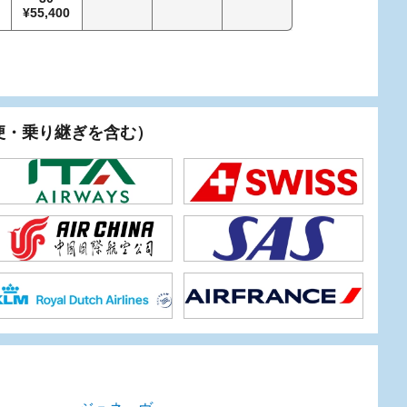
0
55,400
60,000
63
行便・乗り継ぎを含む）