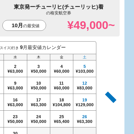
東京発
チューリヒ(チューリッヒ)着
¥49,000~
10月
9
月最安値カレンダー
スイス)行き
東
水
木
金
土
日
2
3
4
5
0
63,000
50,000
60,000
103,000
9
10
11
12
4
0
63,000
50,000
60,000
83,000
69,000
98
16
17
18
19
11
0
63,000
63,300
104,800
129,000
98,100
77
23
24
25
26
18
0
50,000
50,000
65,400
63,300
110,600
63
30
25