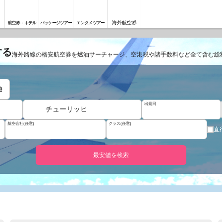
海外航空券
航空券＋ホテル
パッケージツアー
エンタメツアー
する
海外路線の格安航空券を燃油サーチャージ、空港税や諸手数料など全て含む総
遊
出発日
チューリッヒ
航空会社(任意)
クラス(任意)
直
最安値を検索