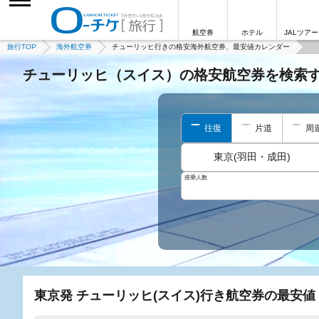
航空券
ホテル
JALツアー
旅行TOP
海外航空券
チューリッヒ行きの格安海外航空券、最安値カレンダー
チューリッヒ（スイス）の格安航空券を検索
往復
片道
周
東京(羽田・成田)
搭乗人数
東京発 チューリッヒ(スイス)行き航空券の最安値