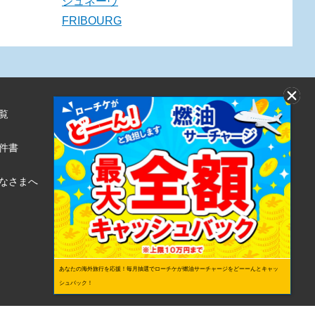
ジュネーヴ
FRIBOURG
覧
株式会社ローソンエンタテインメント
利用規約
件書
ローソンWEB会員規約
個人情報の取り扱いについて
なさまへ
個人情報保護方針
あなたの海外旅行を応援！毎月抽選でローチケが燃油サーチャージをどーーんとキャッ
シュバック！