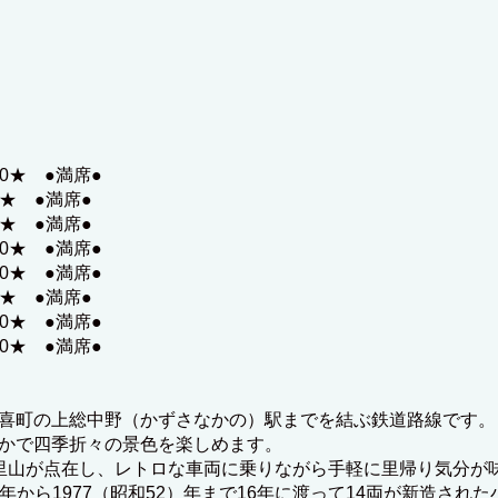
00★ ●満席●
0★ ●満席●
0★ ●満席●
00★ ●満席●
00★ ●満席●
0★ ●満席●
00★ ●満席●
00★ ●満席●
喜町の上総中野（かずさなかの）駅までを結ぶ鉄道路線です。
かで四季折々の景色を楽しめます。
里山が点在し、レトロな車両に乗りながら手軽に里帰り気分が
6）年から1977（昭和52）年まで16年に渡って14両が新造さ