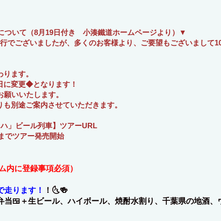
について（8月19日付き 小湊鐵道ホームページより）▼
行でございましたが、多くのお客様より、ご要望もございまして10
わります。
日に変更◆となります！
お願いいたします。
りも別途ご案内させていただきます。
キハ」ビール列車】ツアーURL
月発までツアー発売開始
ーム内に登録事項必須）
車で走ります！
！🌜🍻
み弁当🍱＋生ビール、ハイボール、焼酎水割り、千葉県の地酒