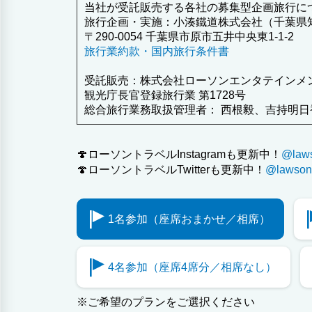
当社が受託販売する各社の募集型企画旅行に
旅行企画・実施：小湊鐵道株式会社（千葉県知
〒290-0054 千葉県市原市五井中央東1-1-2
旅行業約款・国内旅行条件書
受託販売：株式会社ローソンエンタテインメ
観光庁長官登録旅行業 第1728号
総合旅行業務取扱管理者： 西根毅、吉持明日
🍄ローソントラベルInstagramも更新中！
@lawso
🍄ローソントラベルTwitterも更新中！
@lawsont
1名参加（座席おまかせ／相席）
4名参加（座席4席分／相席なし）
※ご希望のプランをご選択ください