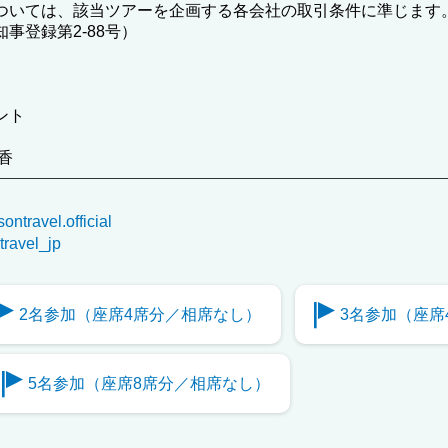
ついては、該当ツアーを企画する各会社の取引条件に準じます
事登録第2-88号）
ント
香
ntravel.official
ravel_jp
2名参加（座席4席分／相席なし）
3名参加（座席
5名参加（座席8席分／相席なし）