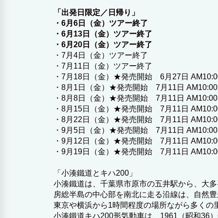
「出発日限定／日帰り」
・6月6日（
金
）ツアー終了
・6月13日（
金
）ツアー終了
・6月20日（
金
）
ツアー終了
・7月4日（
金
）
ツアー終了
・7月11日（
金
）
ツアー終了
・7月18日（
金
）
★発売開始 6月27日 AM10:
・8月1日（
金
）
★発売開始 7月11日 AM10:0
・8月8日（
金
）
★発売開始 7月11日 AM10:0
・8月15日（
金
）
★発売開始 7月11日 AM10:
・8月22日（
金
）
★発売開始 7月11日 AM10:
・9月5日（
金
）
★発売開始 7月11日 AM10:0
・9月12日（
金
）
★発売開始 7月11日 AM10:
・9月19日（
金
）
★発売開始 7月11日 AM10:
「小湊鐵道とキハ200」
小湊鐵道は、千葉県市原市の五井駅から、大多
房総半島の中心部を南北に走る沿線は、自然豊
東京や横浜から1時間程度の場所ながら多くの
小湊鐵道キハ200形気動車は、1961（昭和3