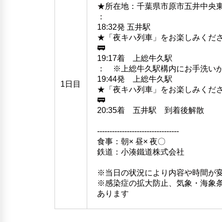
★所在地：千葉県市原市五井中央東1
：
18:32発 五井駅
★「夜キハ列車」をお楽しみくだ
🚃
19:17着 上総牛久駅
： ※上総牛久駅構内にお手洗い
19:44発 上総牛久駅
1日目
★「夜キハ列車」をお楽しみくだ
🚃
20:35着 五井駅 到着後解散
---------------------------------
食事：朝× 昼× 夜〇
鉄道：小湊鐵道株式会社
※当日の状況により内容や時間が
※感染症の拡大防止、気象・海象
あります