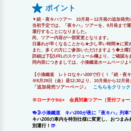
ポイント
▼続・夜キハツアー 10月発～12月発の追加発売
当初予定では、「夜キハ」ツアーを、9月発まで運
運行することになりました。
尚、ツアー内容が一部変更となります。
日暮れが早くなることから★少し早い時間★に変
また、多くの方にご参加いただけますよう◆土曜
詳細は下記URLのスケジュール欄より、ご確認を
同内容につきましては、小湊鐵道ホームページよ
【小湊鐵道 レトロなキハ200で行く！「続・夜
※8月29日（金）昼12:30より、10月発から12
「追加発売ツアーページ」
こちらをクリック
※ローチケbiz+ 会員対象ツアー（受付フォ
🍻🌛小湊鐵道 キハ200が夜に「夜キハ」列
キハ200の車内を特別仕様に変更し、おつま
別運行！
🍺