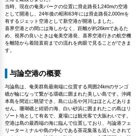
当時、現在の奄美パークの位置に滑走路長1,240mの空港
として開港し、24年後の昭和63年には滑走路長2,000mを
有するジェット空港として新空港が開港しました。
喜界空港との間には海しかなく、距離が約26kmであるた
め、視界の良いときは奄美空港発、喜界空港行きの航空機
を離陸から着陸直前までの流れを肉眼で見ることができま
す。
与論空港の概要
与論島は、奄美群島最南端に位置する周囲24kmのサンゴ
礁が輪になって繋がる環礁に囲まれた美しい島です。沖縄
本島を間近に眺望でき、島に山岳や河川はほとんどありま
せん。珊瑚礁と紺碧の海、白い砂浜に囲まれたこの島はリ
ゾート地として有名で、夏場には観光客で大賑わいです。
空港は島の最西端の海に臨んで位置しており、与論港フェ
リーターミナルや島の中心である茶花集落も近いとされて