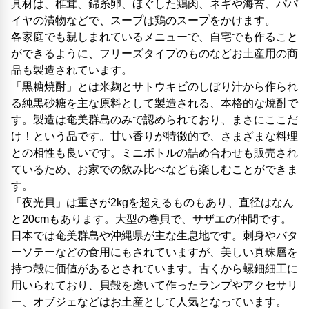
具材は、椎茸、錦糸卵、ほぐした鶏肉、ネギや海苔、パパ
イヤの漬物などで、スープは鶏のスープをかけます。
各家庭でも親しまれているメニューで、自宅でも作ること
ができるように、フリーズタイプのものなどお土産用の商
品も製造されています。
「黒糖焼酎」とは米麹とサトウキビのしぼり汁から作られ
る純黒砂糖を主な原料として製造される、本格的な焼酎で
す。製造は奄美群島のみで認められており、まさにここだ
け！という品です。甘い香りが特徴的で、さまざまな料理
との相性も良いです。ミニボトルの詰め合わせも販売され
ているため、お家での飲み比べなども楽しむことができま
す。
「夜光貝」は重さが2kgを超えるものもあり、直径はなん
と20cmもあります。大型の巻貝で、サザエの仲間です。
日本では奄美群島や沖縄県が主な生息地です。刺身やバタ
ーソテーなどの食用にもされていますが、美しい真珠層を
持つ殻に価値があるとされています。古くから螺鈿細工に
用いられており、貝殻を磨いて作ったランプやアクセサリ
ー、オブジェなどはお土産として人気となっています。