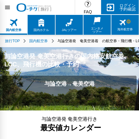
ログイン
予約確認
FAQ
エンタメ
海外航空券
国内航空券
国内ホテル
JALツアー
ツアー
旅行TOP
国内航空券
与論空港発 奄美空港着 の航空券・飛行機・LC
与論空港発 奄美空港行きの国内格安航空券、
LCC、飛行機の比較・予約
与論空港→奄美空港
与論空港発 奄美空港行き
最安値カレンダー