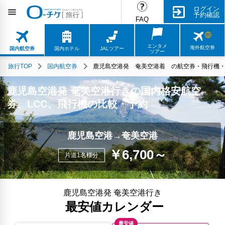
ログイン
予約確認
FAQ
エンタメ
海外航空券
国内航空券
国内ホテル
JALツアー
ツアー
旅行TOP
国内航空券
鹿児島空港発 奄美空港着 の航空券・飛行機・L
鹿児島空港発 奄美空港行きの国内格安航空
券、LCC、飛行機の比較・予約
鹿児島空港→奄美空港
￥6,700～
片道1名様分
鹿児島空港発 奄美空港行き
最安値カレンダー
最安値