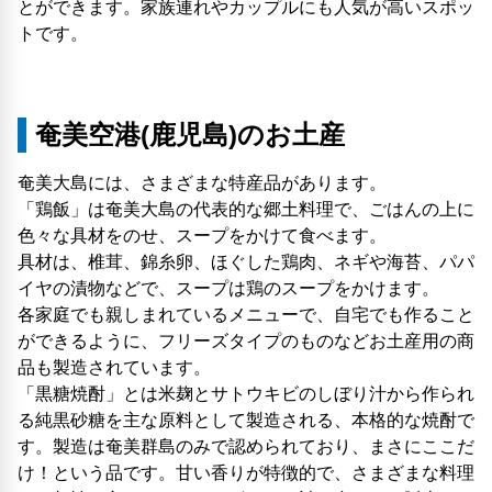
とができます。家族連れやカップルにも人気が高いスポッ
トです。
奄美空港(鹿児島)のお土産
奄美大島には、さまざまな特産品があります。
「鶏飯」は奄美大島の代表的な郷土料理で、ごはんの上に
色々な具材をのせ、スープをかけて食べます。
具材は、椎茸、錦糸卵、ほぐした鶏肉、ネギや海苔、パパ
イヤの漬物などで、スープは鶏のスープをかけます。
各家庭でも親しまれているメニューで、自宅でも作ること
ができるように、フリーズタイプのものなどお土産用の商
品も製造されています。
「黒糖焼酎」とは米麹とサトウキビのしぼり汁から作られ
る純黒砂糖を主な原料として製造される、本格的な焼酎で
す。製造は奄美群島のみで認められており、まさにここだ
け！という品です。甘い香りが特徴的で、さまざまな料理