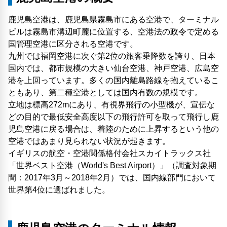
鹿児島空港は、鹿児島県霧島市にある空港で、ターミナル
ビルは霧島市溝辺町麓に位置する、空港法の政令で定める
国管理空港に区分される空港です。
九州では福岡空港に次ぐ第2位の旅客乗降数を誇り、日本
国内では、都市規模の大きい仙台空港、神戸空港、広島空
港を上回っています。多くの国内離島路線を抱えているこ
ともあり、第二種空港としては国内有数の規模です。
立地は標高272mにあり、有視界飛行の小型機が、宣伝な
どの目的で最低安全高度以下の飛行許可を取って飛行し鹿
児島空港に戻る場合は、着陸のために上昇するという他の
空港ではあまり見られない状況が起きます。
イギリスの航空・空港関係格付会社スカイトラックス社
「世界ベスト空港（World's Best Airport）」（調査対象期
間：2017年3月～2018年2月）では、国内線部門において
世界第4位に選ばれました。