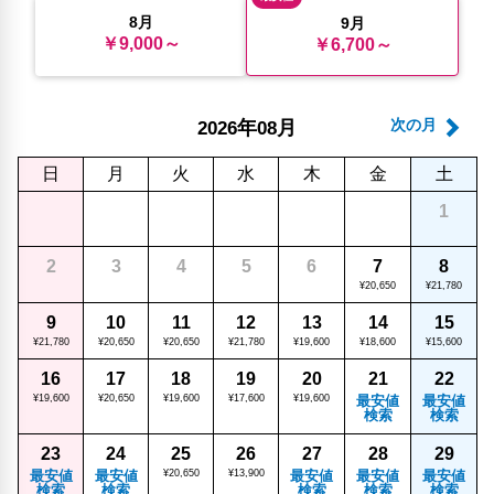
8月
9月
￥9,000～
￥6,700～
年
月
次の月
2026
08
日
月
火
水
木
金
土
1
2
3
4
5
6
7
8
¥20,650
¥21,780
9
10
11
12
13
14
15
¥21,780
¥20,650
¥20,650
¥21,780
¥19,600
¥18,600
¥15,600
16
17
18
19
20
21
22
¥19,600
¥20,650
¥19,600
¥17,600
¥19,600
最安値
最安値
検索
検索
23
24
25
26
27
28
29
最安値
最安値
¥20,650
¥13,900
最安値
最安値
最安値
検索
検索
検索
検索
検索