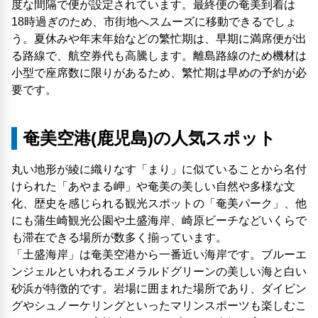
度な間隔で便が設定されています。最終便の奄美到着は
18時過ぎのため、市街地へスムーズに移動できるでしょ
う。夏休みや年末年始などの繁忙期は、早期に満席便が出
る路線で、航空券代も高騰します。離島路線のため機材は
小型で座席数に限りがあるため、繁忙期は早めの予約が必
要です。
奄美空港(鹿児島)の人気スポット
丸い地形が綾に織りなす「まり」に似ていることから名付
けられた「あやまる岬」や奄美の美しい自然や多様な文
化、歴史を感じられる観光スポットの「奄美パーク」、他
にも蒲生崎観光公園や土盛海岸、崎原ビーチなどいくらで
も滞在できる場所が数多く揃っています。
「土盛海岸」は奄美空港から一番近い海岸です。ブルーエ
ンジェルといわれるエメラルドグリーンの美しい海と白い
砂浜が特徴的です。岩場に囲まれた場所であり、ダイビン
グやシュノーケリングといったマリンスポーツも楽しむこ