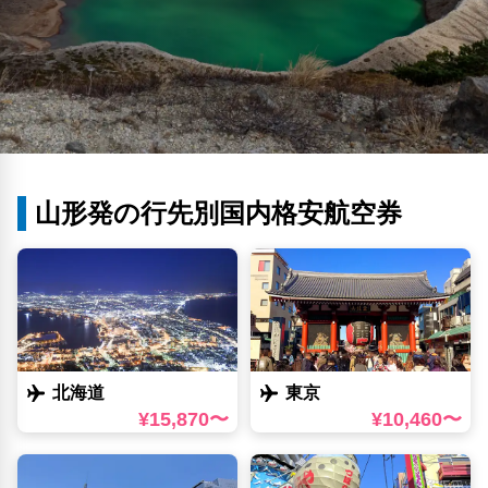
山形発の行先別国内格安航空券
北海道
東京
¥15,870〜
¥10,460〜