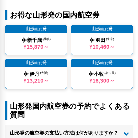
お得な山形発の国内航空券
山形
発
山形
発
(山形)
(山形)
(札幌)
(東京)
新千歳
羽田
¥15,870～
¥10,460～
山形
発
山形
発
(山形)
(山形)
(大阪)
(名古屋)
伊丹
小牧
¥13,210～
¥16,300～
山形発国内航空券の予約でよくある
質問
山形発の航空券の支払い方法は何がありますか？