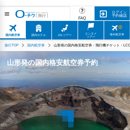
ログイン
予約確認
FAQ
エンタメ
海外航空券
国内航空券
国内ホテル
JALツアー
ツアー
旅行TOP
国内航空券
山形発の国内格安航空券・飛行機チケット・LC
山形発の国内格安航空券予約