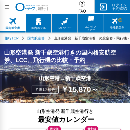
ログイン
予約確認
FAQ
エンタメ
海外航空券
国内航空券
国内ホテル
JALツアー
ツアー
旅行TOP
国内航空券
山形空港発 新千歳空港着 の航空券・飛行機・L
山形空港発 新千歳空港行きの国内格安航空
券、LCC、飛行機の比較・予約
山形空港→新千歳空港
￥15,870～
片道1名様分
山形空港発 新千歳空港行き
最安値カレンダー
最安値
最安値