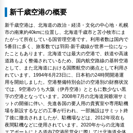
新千歳空港の概要
新千歳空港は、北海道の政治・経済・文化の中心地・札幌
市の南東約40kmに位置し、北海道千歳市と苫小牧市にま
たがって所在している国管理空港です。利用者数は国内で
5番目に多く、旅客数では羽田-新千歳線が世界一位になっ
たこともあります。北海道では最大の空港で、鉄道や高速
道路もよく整備されているため、国内航空路線の基幹空港
として、また北海道における国際航空の拠点として利用さ
れています。1994年6月23日に、日本初の24時間開港運
用を開始しました。空港整備特別会計の空港別の財務状況
では、9空港のうち大阪（伊丹空港）とともに数少ない黒
字の空港となっています。2008年7月の北海道洞爺湖サミ
ットの開催に伴い、先進各国の要人用の貴賓室や専用駐機
場を新設するなどの工事が行われ、一部施設はサミット終
了後に撤去されましたが、駐機場などは、2012年現在も
夜間駐機などに使用されています。2020年からの北海道
エアポートによる道内7空港民営化に際しては北海道全体