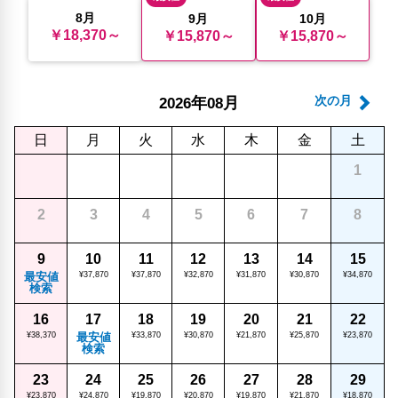
8月
9月
10月
￥18,370～
￥15,870～
￥15,870～
年
月
次の月
2026
08
日
月
火
水
木
金
土
1
2
3
4
5
6
7
8
9
10
11
12
13
14
15
最安値
¥37,870
¥37,870
¥32,870
¥31,870
¥30,870
¥34,870
検索
16
17
18
19
20
21
22
¥38,370
最安値
¥33,870
¥30,870
¥21,870
¥25,870
¥23,870
検索
23
24
25
26
27
28
29
¥23,870
¥24,870
¥19,870
¥20,870
¥19,870
¥21,870
¥18,870