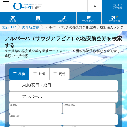
ログイン
FAQ
予約確認
航空券
ホテル
JALツアー
エンタメツアー
海外航空券
旅行TOP
海外航空券
アルバーハ行きの格安海外航空券、最安値カレンダー
アルバーハ（サウジアラビア）の格安航空券を検索
する
海外路線の格安航空券を燃油サーチャージ、空港税や諸手数料など全て含む
総額で一括検索
往復
片道
周遊
東京(羽田・成田)
アルバーハ
出発日
現地出発日
搭乗人数