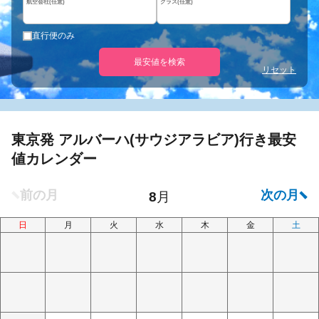
航空会社(任意)
クラス(任意)
直行便のみ
最安値を検索
リセット
東京発 アルバーハ(サウジアラビア)行き最安
値カレンダー
日
月
火
水
木
金
土