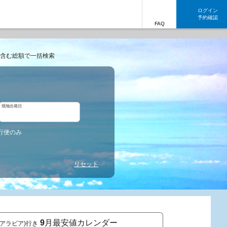
ログイン
予約確認
FAQ
含む総額で一括検索
現地出発日
行便のみ
リセット
9
月最安値カレンダー
ジアラビア)行き
東京