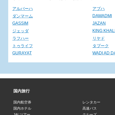
アルバーハ
アブハ
DAWADMI
ダンマーム
GASSIM
JAZAN
KING KHAL
ジェッダ
ラフハー
リヤド
トゥライフ
タブーク
GURAYAT
WADI AD D
国内旅行
国内航空券
レンタカー
国内ホテル
高速バス
JALツアー
クルーズ