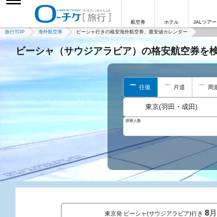
航空券
ホテル
JALツアー
旅行TOP
海外航空券
ビーシャ行きの格安海外航空券、最安値カレンダー
ビーシャ（サウジアラビア）の格安航空券を
往復
片道
周
東京(羽田・成田)
搭乗人数
8
月
東京発 ビーシャ(サウジアラビア)行き