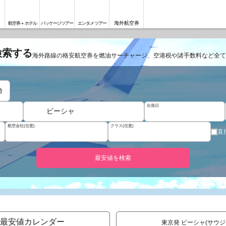
海外航空券
航空券＋ホテル
パッケージツアー
エンタメツアー
検索する
海外路線の格安航空券を燃油サーチャージ、空港税や諸手数料など全て
遊
出発日
ビーシャ
航空会社(任意)
クラス(任意)
直
最安値を検索
最安値カレンダー
東京発 ビーシャ(サウ