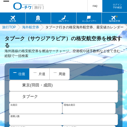
ログイン
FAQ
予約確認
航空券
ホテル
JALツアー
エンタメツアー
海外航空券
旅行TOP
海外航空券
タブーク行きの格安海外航空券、最安値カレンダー
タブーク（サウジアラビア）の格安航空券を検索す
る
海外路線の格安航空券を燃油サーチャージ、空港税や諸手数料など全て含む
総額で一括検索
往復
片道
周遊
東京(羽田・成田)
タブーク
出発日
現地出発日
搭乗人数