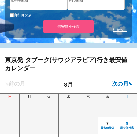
航空会社(任意)
クラス(任意)
直行便のみ
最安値を検索
リセット
東京発 タブーク(サウジアラビア)行き最安値
カレンダー
日
月
火
水
木
金
土
7
8
最安値検索
最安値検索