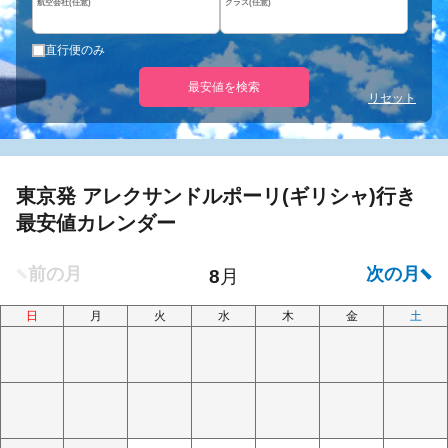
航空会社(任意)
クラス(任意)
直行便のみ
最安値を検索
リセット
東京発 アレクサンドルポーリ(ギリシャ)行き
最安値カレンダー
日
月
火
水
木
金
土