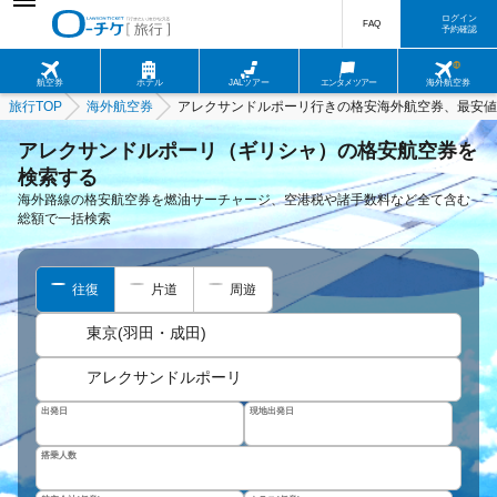
ログイン
FAQ
予約確認
航空券
ホテル
JALツアー
エンタメツアー
海外航空券
旅行TOP
海外航空券
アレクサンドルポーリ行きの格安海外航空券、最安値
アレクサンドルポーリ（ギリシャ）の格安航空券を
検索する
海外路線の格安航空券を燃油サーチャージ、空港税や諸手数料など全て含む
総額で一括検索
往復
片道
周遊
東京(羽田・成田)
アレクサンドルポーリ
出発日
現地出発日
搭乗人数