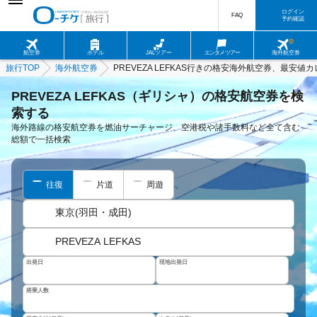
ログイン
FAQ
予約確認
航空券
ホテル
JALツアー
エンタメツアー
海外航空券
旅行TOP
海外航空券
PREVEZA LEFKAS行きの格安海外航空券、最安値
PREVEZA LEFKAS（ギリシャ）の格安航空券を検
索する
海外路線の格安航空券を燃油サーチャージ、空港税や諸手数料など全て含む
総額で一括検索
往復
片道
周遊
東京(羽田・成田)
PREVEZA LEFKAS
出発日
現地出発日
搭乗人数