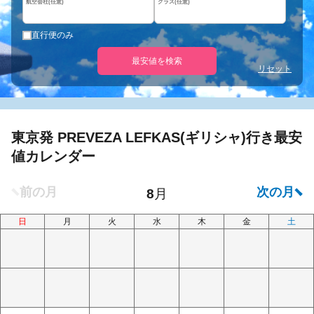
航空会社(任意)
クラス(任意)
直行便のみ
最安値を検索
リセット
東京発 PREVEZA LEFKAS(ギリシャ)行き最安
値カレンダー
日
月
火
水
木
金
土