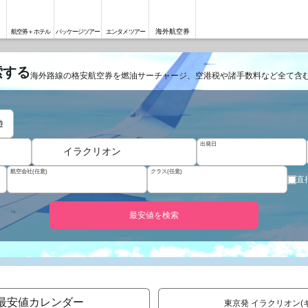
海外航空券
航空券＋ホテル
パッケージツアー
エンタメツアー
索する
海外路線の格安航空券を燃油サーチャージ、空港税や諸手数料など全て含
遊
出発日
イラクリオン
航空会社(任意)
クラス(任意)
直
最安値を検索
最安値カレンダー
東京発 イラクリオン(