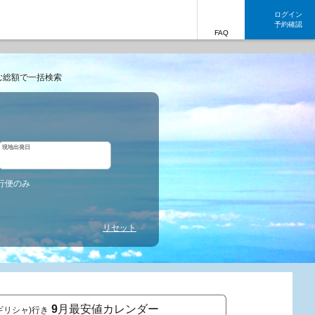
ログイン
予約確認
FAQ
む総額で一括検索
現地出発日
行便のみ
リセット
9
月最安値カレンダー
ギリシャ)行き
東京