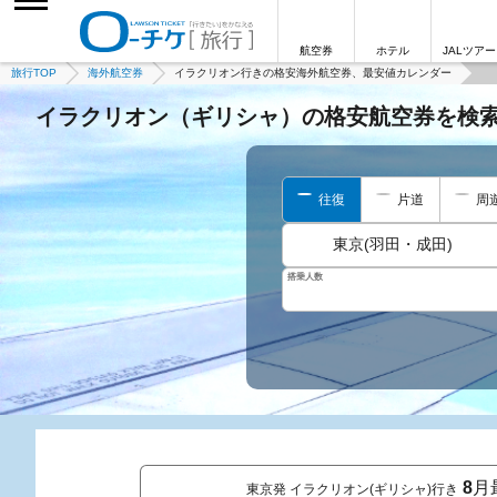
航空券
ホテル
JALツアー
旅行TOP
海外航空券
イラクリオン行きの格安海外航空券、最安値カレンダー
イラクリオン（ギリシャ）の格安航空券を検
往復
片道
周
東京(羽田・成田)
搭乗人数
8
月
東京発 イラクリオン(ギリシャ)行き