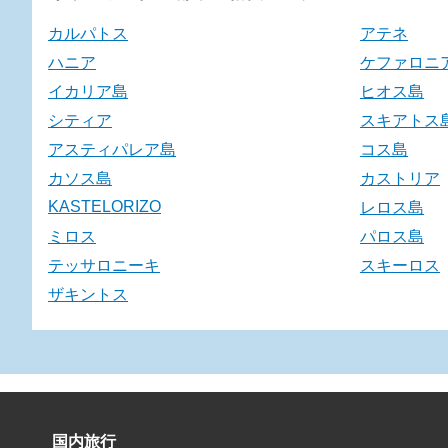
カルパトス
アテネ
ハニア
ケファロニ
イカリア島
ヒオス島
シティア
スキアトス
アスティパレア島
コス島
カソス島
カストリア
KASTELORIZO
レロス島
ミロス
パロス島
テッサロニーキ
スキーロス
ザキントス
国内旅行