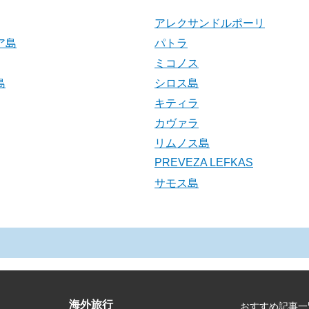
アレクサンドルポーリ
ア島
パトラ
ミコノス
島
シロス島
キティラ
カヴァラ
リムノス島
PREVEZA LEFKAS
サモス島
海外旅行
おすすめ記事一