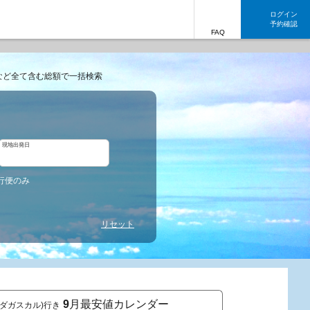
ログイン
予約確認
FAQ
など全て含む総額で一括検索
現地出発日
行便のみ
リセット
9
月最安値カレンダー
マダガスカル)行き
東京発