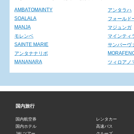
AMBATOMAINTY
アンタラハ
SOALALA
フォールド
MANJA
マジュンガ
モレンベ
マインティ
SAINTE MARIE
サンバーヴ
MORAFEN
アンタナナリボ
MANANARA
ツィロアノ
国内旅行
国内航空券
レンタカー
国内ホテル
高速バス
JALツアー
クルーズ