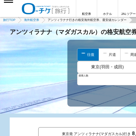
航空券
ホテル
JALツアー
旅行TOP
海外航空券
アンツィラナナ行きの格安海外航空券、最安値カレンダー
アンツィラナナ（マダガスカル）の格安航空
往復
片道
周
東京(羽田・成田)
搭乗人数
8
東京発 アンツィラナナ(マダガスカル)行き