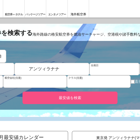
海外航空券
航空券＋ホテル
パッケージツアー
エンタメツアー
券を検索する
海外路線の格安航空券を燃油サーチャージ、空港税や諸手数料
遊
出発日
アンツィラナナ
航空会社(任意)
クラス(任意)
直
最安値を検索
月最安値カレンダー
東京発 アンツィラナナ(