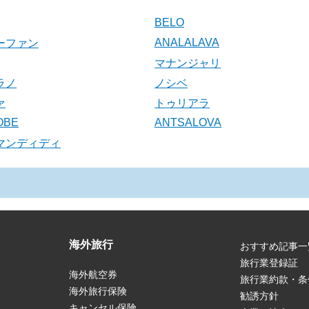
BELO
ANALALAVA
ーファン
マナンジャリ
ラノ
ノシベ
ァ
トゥリアラ
OBE
ANTSALOVA
マンディディ
海外旅行
おすすめ記事一
旅行業登録証
海外航空券
旅行業約款・条
海外旅行保険
勧誘方針
キャンセル保険