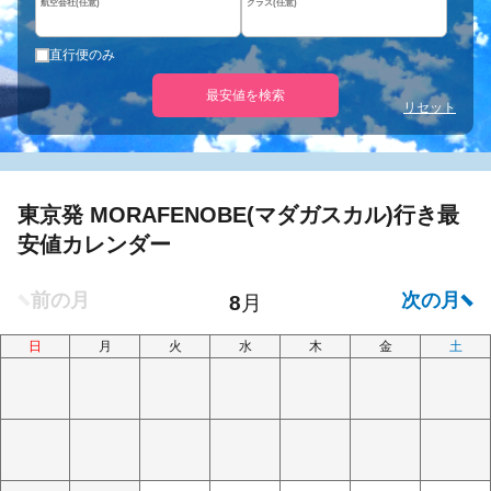
航空会社(任意)
クラス(任意)
直行便のみ
最安値を検索
リセット
東京発 MORAFENOBE(マダガスカル)行き最
安値カレンダー
日
月
火
水
木
金
土