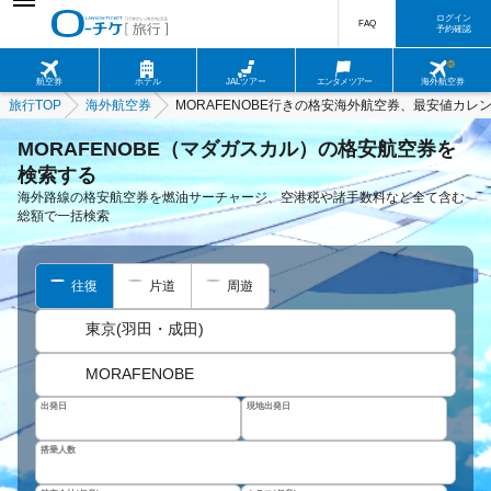
ログイン
FAQ
予約確認
航空券
ホテル
JALツアー
エンタメツアー
海外航空券
旅行TOP
海外航空券
MORAFENOBE行きの格安海外航空券、最安値カレ
MORAFENOBE（マダガスカル）の格安航空券を
検索する
海外路線の格安航空券を燃油サーチャージ、空港税や諸手数料など全て含む
総額で一括検索
往復
片道
周遊
東京(羽田・成田)
MORAFENOBE
出発日
現地出発日
搭乗人数