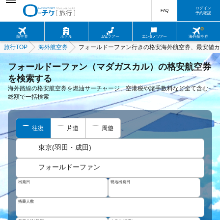
ログイン
FAQ
予約確認
航空券
ホテル
JALツアー
エンタメツアー
海外航空券
旅行TOP
海外航空券
フォールドーファン行きの格安海外航空券、最安値カ
フォールドーファン（マダガスカル）の格安航空券
を検索する
海外路線の格安航空券を燃油サーチャージ、空港税や諸手数料など全て含む
総額で一括検索
往復
片道
周遊
東京(羽田・成田)
フォールドーファン
出発日
現地出発日
搭乗人数