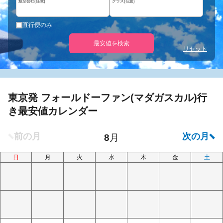
航空会社(任意)
クラス(任意)
直行便のみ
最安値を検索
リセット
東京発 フォールドーファン(マダガスカル)行
き最安値カレンダー
日
月
火
水
木
金
土