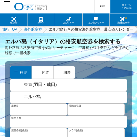
ログイン
FAQ
予約確認
航空券
ホテル
JALツアー
エンタメツアー
海外航空券
旅行TOP
海外航空券
エルバ島行きの格安海外航空券、最安値カレンダー
エルバ島（イタリア）の格安航空券を検索する
海外路線の格安航空券を燃油サーチャージ、空港税や諸手数料など全て含む
総額で一括検索
往復
片道
周遊
東京(羽田・成田)
エルバ島
出発日
現地出発日
搭乗人数
航空会社(任意)
クラス(任意)